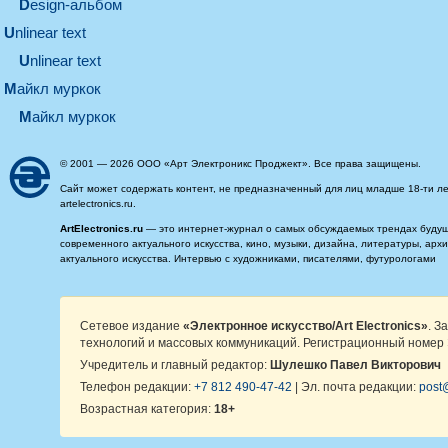
design-альбом
unlinear text
Unlinear text
майкл муркок
майкл муркок
© 2001 — 2026 ООО «Арт Электроникс Проджект». Все права защищены.
Сайт может содержать контент, не предназначенный для лиц младше 18-ти ле
artelectronics.ru.
ArtElectronics.ru
— это интернет-журнал о самых обсуждаемых трендах будущег
современного актуального искусства, кино, музыки, дизайна, литературы, ар
актуального искусства. Интервью с художниками, писателями, футурологами
Сетевое издание
«Электронное искусство/Art Electronics»
. З
технологий и массовых коммуникаций. Регистрационный номер 
Учредитель и главный редактор:
Шулешко Павел Викторович
Телефон редакции:
+7 812 490-47-42
| Эл. почта редакции:
post@
Возрастная категория:
18+