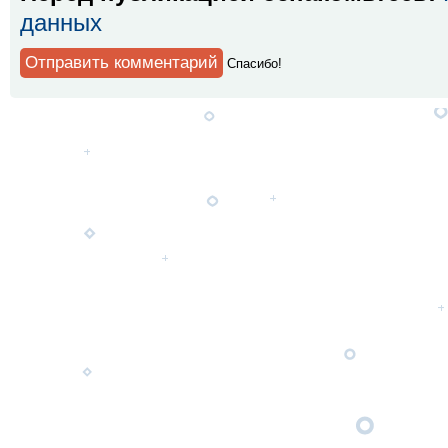
данных
Спaсибо!