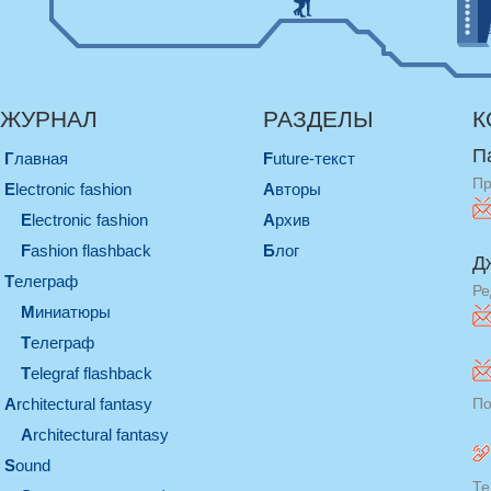
ЖУРНАЛ
РАЗДЕЛЫ
К
П
Главная
Future-текст
Пр
electronic fashion
Авторы
electronic fashion
Архив
Fashion flashback
Блог
Д
телеграф
Ре
миниатюры
телеграф
Telegraf flashback
architectural fantasy
По
architectural fantasy
sound
Те