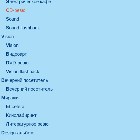
электрическое кафе
CD-ревю
sound
Sound flashback
vision
vision
видеоарт
DVD-ревю
Vision flashback
вечерний посетитель
вечерний посетитель
миражи
et cetera
кинолабиринт
литературное ревю
design-альбом