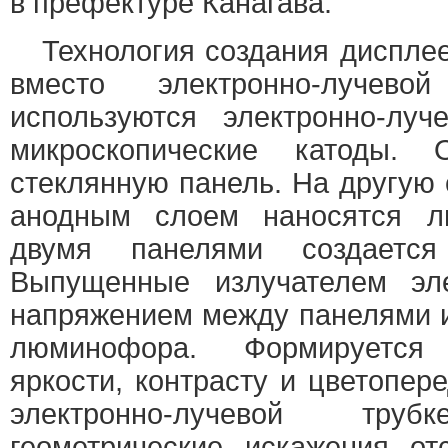
в префектуре Канагава.
Технология создания дисплее
вместо электронно-луче
используются электронно-лу
микроскопические катоды.
стеклянную панель. На другую 
анодным слоем наносятся 
двумя панелями создается
Выпущенные излучателем эле
напряжением между панелями 
люминофора. Формируется
яркости, контрасту и цветопер
электронно-лучевой тр
геометрические искажения отс