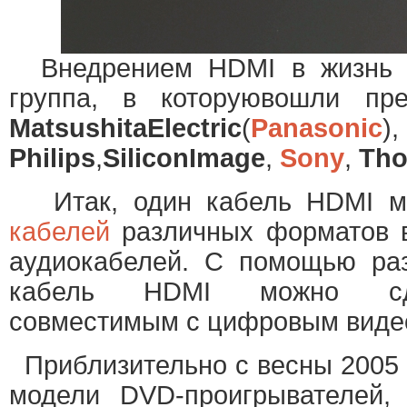
Внедрением HDMI в жизнь з
группа, в которуювошли пр
Matsushita
Electric
(
Panasonic
),
Philips
,
Silicon
Image
,
Sony
,
Th
Итак, один кабель HDMI мо
кабелей
различных форматов в
аудиокабелей. С помощью раз
кабель HDMI можно сде
совместимым с цифровым виде
Приблизительно с весны 2005 г
модели DVD-проигрывателей,