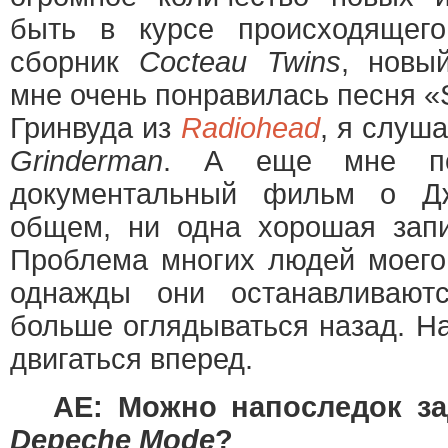
быть в курсе происходящег
сборник
Cocteau Twins
, новы
мне очень понравилась песня «
Гринвуда из
Radiohead
, я слуш
Grinderman
. А еще мне по
документальный фильм о Д
общем, ни одна хорошая запи
Проблема многих людей моего 
однажды они останавливают
больше оглядываться назад. Н
двигаться вперед.
AE: Можно напоследок за
Depeche Mode
?