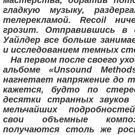
мастерства, обратив пот
гладкую музыку, раздерг
телерекламой. Recoil нич
грозит. Отправившись в с
Уайлдер все больше занима
и исследованием темных ст
На первом после своего ухо
альбоме «Unsound Methods
нагнетает напряжение до т
кажется, будто по стере
десятки странных звуков 
мельчайших подробносте
свои объемные компо
получаются столь же рос