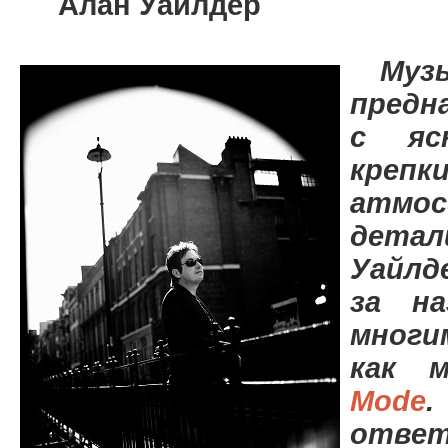
Алан Уайлдер
Музык
предн
c яс
крепк
ат
дета
Уайлд
за на
многи
как 
Mode
отв