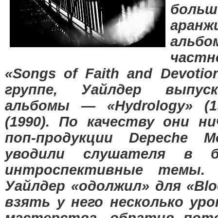
больш
аран
альб
частн
«Songs of Faith and Devoti
группе, Уайлдер выпус
альбомы — «Hydrology» (19
(1990). По качеству они н
поп-продукции Depeche 
уводили слушателя в 
интроспективные темы
Уайлдер «одолжил» для «Bloo
взять у него несколько ур