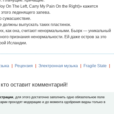
. Плачущие. Кричащие.
Joy On The Left, Carry My Pain On the Right)» кажется
 этого леденящего запева.
то сумасшествие.
е должны выпускать таких пластинок.
аких, как она, считают ненормальными. Бьорк — уникальный
ного признания ненормальности. Ей даже остров за это
рой Исландии.
зыка
|
Рецензия
|
Электронная музыка
|
Fragile State
|
кто оставит комментарий!
истрации
, для этого достаточно заполнить одно обязательное поле
арии проходят модерацию и до момента одобрения видны только в