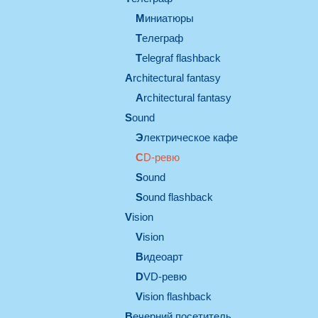
миниатюры
телеграф
Telegraf flashback
architectural fantasy
architectural fantasy
sound
электрическое кафе
CD-ревю
sound
Sound flashback
vision
vision
видеоарт
DVD-ревю
Vision flashback
вечерний посетитель