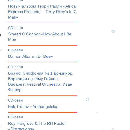
CD-ревю
Новый альбом Терри Райли «Africa
Express Presents… Terry Riley’s In C
Mali»
CD-ревю
Sinead O'Connor «How About I Be
а
Me»
а
CD-ревю
Damon Albarn «Dr Dee»
CD-ревю
.
Брамс. Симфония № 1 До-минор,
Вариации на тему Гайдна.
Budapest Festival Orchestra, Иван
Фишер
CD-ревю
Erik Truffaz «Arkhangelsk»
CD-ревю
Roy Hargrove & The RH Factor
n
«Distractions»