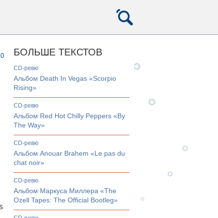
БОЛЬШЕ ТЕКСТОВ
0
CD-ревю
Альбом Death In Vegas «Scorpio
Rising»
CD-ревю
Альбом Red Hot Chilly Peppers «By
The Way»
CD-ревю
Альбом Anouar Brahem «Le pas du
chat noir»
CD-ревю
Альбом Маркуса Миллера «The
Ozell Tapes: The Official Bootleg»
s