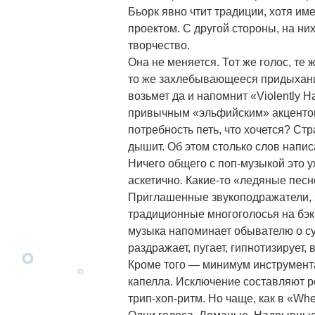
Бьорк явно чтит традиции, хотя им
проектом. С другой стороны, на ни
творчество.
Она не меняется. Тот же голос, те 
то же захлебывающееся придыхание
возьмет да и напомнит «Violently Ha
привычным «эльфийским» акцентом
потребность петь, что хочется? Стр
дышит. Об этом столько слов напис
Ничего общего с поп-музыкой это у
аскетично. Какие-то «ледяные пе
Приглашенные звукоподражатели, 
традиционные многоголосья на бэ
музыка напоминает обывателю о су
раздражает, пугает, гипнотизирует,
Кроме того — минимум инструмента
капелла. Исключение составляют р
трип-хоп-ритм. Но чаще, как в «Whe