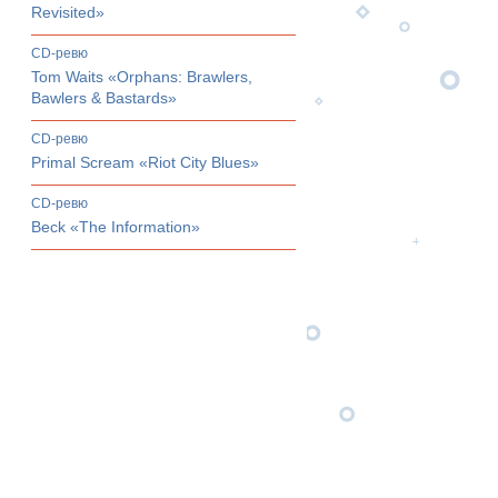
Revisited»
CD-ревю
Tom Waits «Orphans: Brawlers,
Bawlers & Bastards»
CD-ревю
Primal Scream «Riot City Blues»
CD-ревю
Beck «The Information»