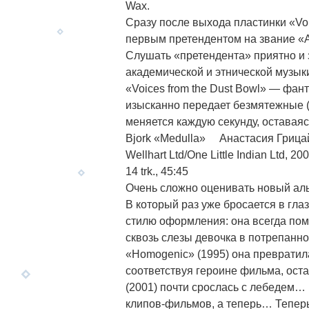
Wax.
Сразу после выхода пластинки «Voic
первым претендентом на звание «А
Слушать «претендента» приятно и 
академической и этнической музыки
«Voices from the Dust Bowl» — фа
изысканно передает безмятежные (
меняется каждую секунду, оставая
Bjork «Medulla» Анастасия Грица
Wellhart Ltd/One Little Indian Ltd, 20
14 trk., 45:45
Очень сложно оценивать новый аль
В который раз уже бросается в гл
стилю оформления: она всегда пом
сквозь слезы девочка в потрепанно
«Homogenic» (1995) она превратила
соответствуя героине фильма, оста
(2001) почти срослась с лебедем
клипов-фильмов, а теперь… Теперь