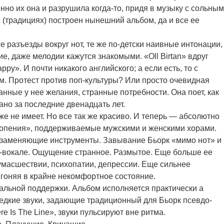
енно их она и разрушила когда-то, придя в музыку с сольным
х (традициях) построен нынешний альбом, да и все ее
же разъезды вокруг нот, те же по-детски наивные интонации,
, даже мелодии кажутся знакомыми. «Oll Birtan» вдруг
ppy». И почти никакого английского; а если есть, то с
. Протест против поп-культуры? Или просто очевидная
анные у нее желания, странные потребности. Она поет, как
ано за последние двенадцать лет.
же не имеет. Но все так же красиво. И теперь — абсолютно
снопения», поддерживаемые мужскими и женскими хорами.
заменяющие инструменты. Завывание Бьорк «мимо нот» и
к-вокале. Ощущение странное. Размытое. Еще больше ее
масшествии, психопатии, депрессии. Еще сильнее
 вгоняя в крайне некомфортное состояние.
льной поддержки. Альбом исполняется практически а
едкие звуки, задающие традиционный для Бьорк псевдо-
re Is The Line», звуки пульсируют вне ритма.