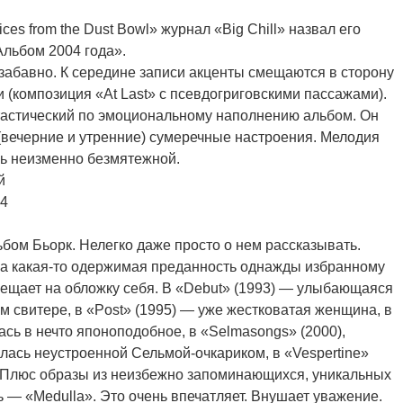
es from the Dust Bowl» журнал «Big Chill» назвал его
льбом 2004 года».
забавно. К середине записи акценты смещаются в сторону
 (композиция «At Last» с псевдогриговскими пассажами).
нтастический по эмоциональному наполнению альбом. Он
вечерние и утренние) сумеречные настроения. Мелодия
сь неизменно безмятежной.
й
04
бом Бьорк. Нелегко даже просто о нем рассказывать.
аза какая-то одержимая преданность однажды избранному
ещает на обложку себя. В «Debut» (1993) — улыбающаяся
м свитере, в «Post» (1995) — уже жестковатая женщина, в
сь в нечто японоподобное, в «Selmasongs» (2000),
лась неустроенной Сельмой-очкариком, в «Vespertine»
… Плюс образы из неизбежно запоминающихся, уникальных
 — «Medulla». Это очень впечатляет. Внушает уважение.