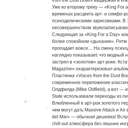
from the Dust Bowl» выдержан в к
Уже ко второму треку — «King For 
временах расцвета арт- и симфо-р
психоделическими зарисовками. В 7
несовершенством звукозаписывающ
Следующая за «King For a Day» ко
более спокойном «дыхании». Ритм 
пропадает вовсе… На смену психо
наглядно показывает, что модный 
застрял в «золотом» арт-роке. Кс
Magazine» охарактеризовал альбом
Пластинка «Voices from the Dust B
современное переложение классиче
Олдфилда (Mike Oldfield), а вот — 
State использовали переходы из пи
Влюбленный в арт-рок золотого пер
чем могут дать Massive Attack и Air
del Mar» — обычная дешевка! Вслу
chill-out атмосфера без лишних ин