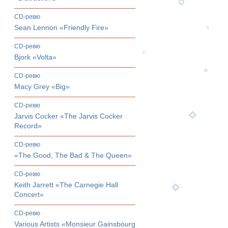
CD-ревю
Sean Lennon «Friendly Fire»
CD-ревю
Bjork «Volta»
CD-ревю
Macy Grey «Big»
CD-ревю
Jarvis Cocker «The Jarvis Cocker
Record»
CD-ревю
«The Good, The Bad & The Queen»
CD-ревю
Keith Jarrett «The Carnegie Hall
Concert»
CD-ревю
Various Artists «Monsieur Gainsbourg