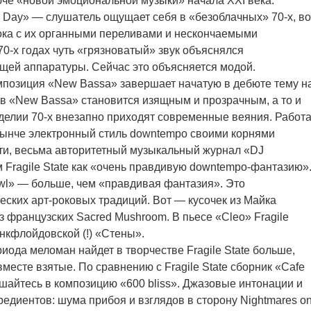
люче «новой эмоциональной музыки» начала XXI века.
a Day» — слушатель ощущает себя в «безоблачных» 70-х, во
ока с их органными переливами и нескончаемыми
0-х годах чуть «грязноватый» звук объяснялся
ей аппаратуры. Сейчас это объясняется модой.
мпозиция «New Bassa» завершает начатую в дебюте тему н
в «New Bassa» становится изящным и прозрачным, а то и
делии 70-х внезапно приходят современные веяния. Работ
нынче электронный стиль downtempo своими корнями
тати, весьма авторитетный музыкальный журнал «DJ
 Fragile State как «очень правдивую downtempo-фантазию»
owl» — больше, чем «правдивая фантазия». Это
ских арт-роковых традиций. Вот — кусочек из Майка
из французских Sacred Mushroom. В пьесе «Cleo» Fragile
нкфлойдовской (!) «Стены».
иода меломан найдет в творчестве Fragile State больше,
 вместе взятые. По сравнению с Fragile State сборник «Cafe
шайтесь в композицию «600 bliss». Джазовые интонации и
гредиентов: шума прибоя и взглядов в сторону Nightmares o