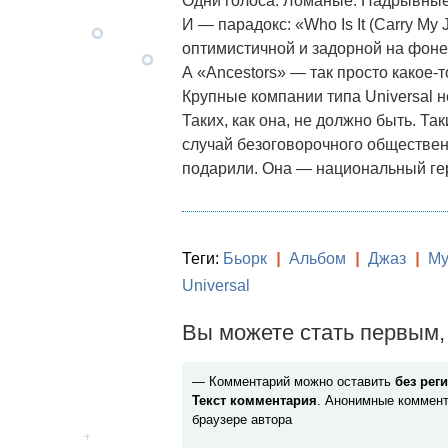
Одни голоса. Ломаные. Надрывные
И — парадокс: «Who Is It (Carry My 
оптимистичной и задорной на фоне
А «Ancestors» — так просто какое-
Крупные компании типа Universal н
Таких, как она, не должно быть. Т
случай безоговорочного обществен
подарили. Она — национальный ге
Теги:
Бьорк
|
Альбом
|
Джаз
|
Му
Universal
Вы можете стать первым, 
— Комментарий можно оставить
без рег
Текст комментария
. Анонимные коммент
браузере автора