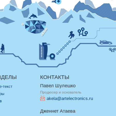
ЗДЕЛЫ
КОНТАКТЫ
Павел Шулешко
re-текст
Продюсер и основатель
оры
akela@artelectronics.ru
ив
Дженнет Атаева