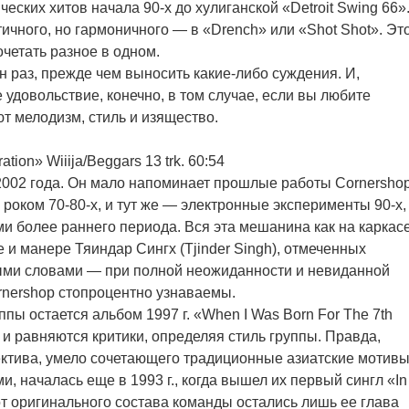
еских хитов начала 90-х до хулиганской «Detroit Swing 66»
тичного, но гармоничного — в «Drench» или «Shot Shot». Эт
четать разное в одном.
 раз, прежде чем выносить какие-либо суждения. И,
 удовольствие, конечно, в том случае, если вы любите
ют мелодизм, стиль и изящество.
ion» Wiiija/Beggars 13 trk. 60:54
002 года. Он мало напоминает прошлые работы Cornershop
 роком 70-80-х, и тут же — электронные эксперименты 90-х,
 более раннего периода. Вся эта мешанина как на каркас
и манере Тяиндар Сингх (Tjinder Singh), отмеченных
ыми словами — при полной неожиданности и невиданной
rnershop стопроцентно узнаваемы.
ы остается альбом 1997 г. «When I Was Born For The 7th
о и равняются критики, определяя стиль группы. Правда,
ектива, умело сочетающего традиционные азиатские мотив
 началась еще в 1993 г., когда вышел их первый сингл «In
 от оригинального состава команды остались лишь ее глава