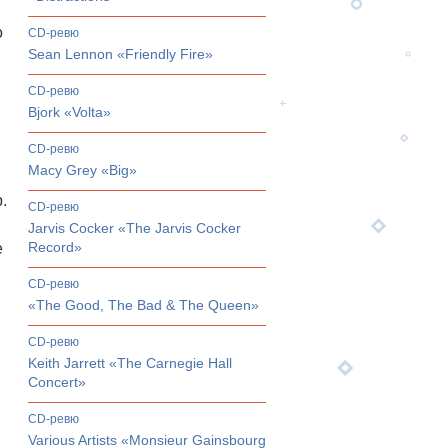
.
о
CD-ревю
Sean Lennon «Friendly Fire»
CD-ревю
Bjork «Volta»
CD-ревю
Macy Grey «Big»
.
CD-ревю
Jarvis Cocker «The Jarvis Cocker
Record»
е
CD-ревю
«The Good, The Bad & The Queen»
CD-ревю
Keith Jarrett «The Carnegie Hall
Concert»
ы
CD-ревю
Various Artists «Monsieur Gainsbourg