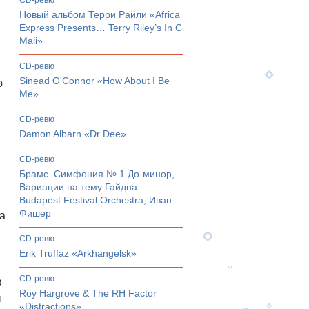
CD-ревю
Новый альбом Терри Райли «Africa
Express Presents… Terry Riley’s In C
Mali»
CD-ревю
Sinead O'Connor «How About I Be
ю
Me»
CD-ревю
Damon Albarn «Dr Dee»
CD-ревю
Брамс. Симфония № 1 До-минор,
Вариации на тему Гайдна.
Budapest Festival Orchestra, Иван
Фишер
а
CD-ревю
Erik Truffaz «Arkhangelsk»
CD-ревю
з
Roy Hargrove & The RH Factor
ы
«Distractions»