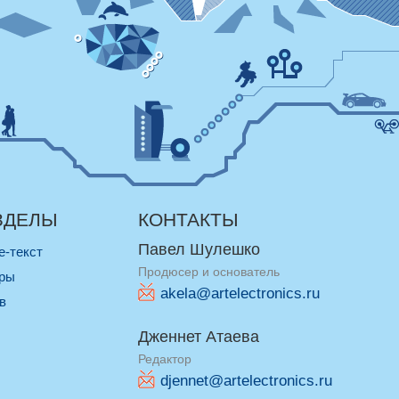
ЗДЕЛЫ
КОНТАКТЫ
Павел Шулешко
re-текст
Продюсер и основатель
оры
akela@artelectronics.ru
ив
Дженнет Атаева
Редактор
djennet@artelectronics.ru