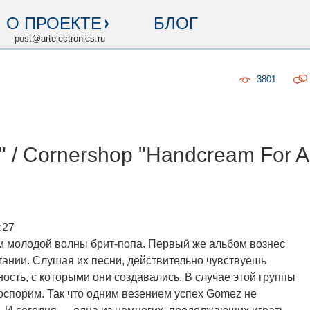
О ПРОЕКТЕ
БЛОГ
post@artelectronics.ru
3801
" / Cornershop "Handcream For A
:27
м молодой волны брит-попа. Первый же альбом вознес
тании. Слушая их песни, действительно чувствуешь
ость, с которыми они создавались. В случае этой группы
оспорим. Так что одним везением успех Gomez не