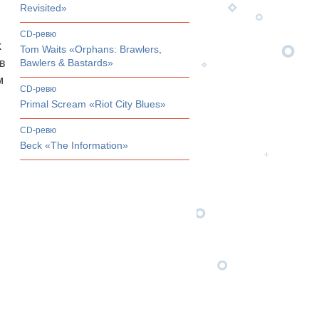
Revisited»
CD-ревю
k
Tom Waits «Orphans: Brawlers,
в
Bawlers & Bastards»
м
CD-ревю
Primal Scream «Riot City Blues»
CD-ревю
Beck «The Information»