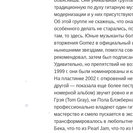
объяснишь. Они уникальная группа
традиционную по духу гитарную муз
модернизации и у них присутствуют
Об этой группе не скажешь, что он
особенного делать не старались, 
там, то здесь. Юные музыканты бо
вторжения Gomez в официальный шо
нынешними звездами, помогла сово
рекомендовал, затем был подписан
Удивительно, но препятствий не во
1999 г. они были номинированы и к
На пластинке 2002 г. откровений н
другой — показала еще более пестр
номерной альбом) звучит ровно и и
Грэя (Tom Gray), ни Пола Блэкберна
профессионально владеют один ги
мастерство и смело пускается в эк
трансформировалось в любопытней
Бека, что-то из Pearl Jam, что-то 