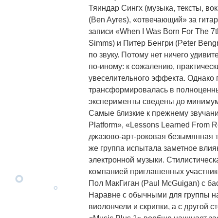
Тяиндар Сингх (музыка, тексты, во
(Ben Ayres), «отвечающий» за гит
записи «When I Was Born For The 7
Simms) и Питер Бенгри (Peter Beng
по звуку. Потому нет ничего удивит
по-иному: к сожалению, практическ
увеселительного эффекта. Однако г
трансформировалась в полноценны
эксперименты сведены до минимума
Самые близкие к прежнему звучани
Platform», «Lessons Learned From Ro
джазово-арт-роковая безымянная т
же группа испытала заметное влия
электронной музыки. Стилистическ
компанией приглашенных участников
Пол МакГиган (Paul McGuigan) с ба
Наравне с обычными для группы н
виолончели и скрипки, а с другой 