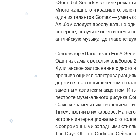
«Sound оf Sounds» в стиле романтич
Много изящного и красивого, эклек
один из талантов Gomez — уметь со
Альбом следует прослушать не один
поверьте, получите исключительное
английскую музыку, где главенству
Cornershop «Handcream For A Generat
Один из самых веселых альбомов 2
Хулиганское заигрывание с диско и
прерывающиеся электровариациями
держится на специфическом вокале 
заметным азиатским акцентом. Ин
пестроте музыкального рисунка Co
Самым знаменитым творением групп
Time», третий в их карьере. На нег
история интернационального колл
с современными западными стилями,
The Days Of Ford Cortina». Сейчас