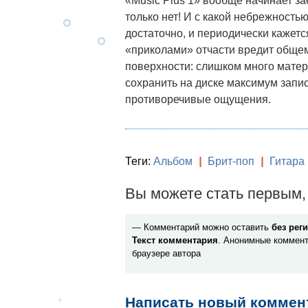
«Music Plus 1» вообще начинает за
только нет! И с какой небрежность
достаточно, и периодически кажет
«приколами» отчасти вредит общем
поверхности: слишком много матер
сохранить на диске максимум запис
противоречивые ощущения.
Теги:
Альбом
|
Брит-поп
|
Гитара
Вы можете стать первым, 
— Комментарий можно оставить
без рег
Текст комментария
. Анонимные коммент
браузере автора
Написать новый коммен