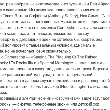
кал, разнообразные экзотические инструменты) и Бен Айрес
ару и клавишные. Им помогают появившиеся к моменту
th Time» Энтони Сэффери (Anthony Saffery), Ник Симмс (Nic
ry), а также масса приглашенных музыкантов и специалисто
ельного в том, что со временем Cornershop зазвучали совсе
и отказавшись от этнических элементов в пользу
оворить о деградации идеи не хотелось бы, скорее, она
й поп-проект с танцевальным уклоном, где смелые
, но не исчерпали себя окончательно.
ю Cornershop — «Staging The Plaguing Of The Raised
cky I To Rocky III» и «Spectral Mornings», а полярная им —
ема, заявленная в качестве дополнительно трека. В целом
ние растаманской культуры, а также танцевальной
ая пестрота в данном случае подкреплена и разношерстной
, в частности, Ноэль Галлахер (Noel Gallagher) с гитарой,
сом.
ародными и электрическими инструментами вдруг вступают
стороны — скретчи, телефонные звонки или детский хор.