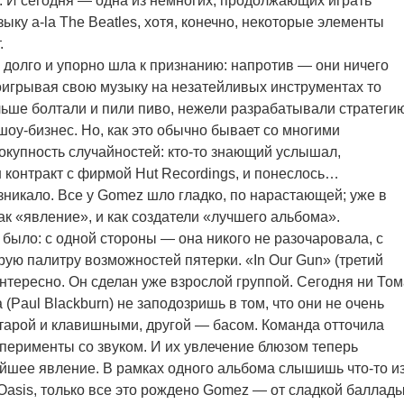
. И сегодня — одна из немногих, продолжающих играть
ыку a-la The Beatles, хотя, конечно, некоторые элементы
.
а долго и упорно шла к признанию: напротив — они ничего
поигрывая свою музыку на незатейливых инструментах то
льше болтали и пили пиво, нежели разрабатывали стратеги
у-бизнес. Но, как это обычно бывает со многими
купность случайностей: кто-то знающий услышал,
 контракт с фирмой Hut Recordings, и понеслось…
зникало. Все у Gomez шло гладко, по нарастающей; уже в
ак «явление», и как создатели «лучшего альбома».
е было: с одной стороны — она никого не разочаровала, с
ую палитру возможностей пятерки. «In Our Gun» (третий
нтересно. Он сделан уже взрослой группой. Сегодня ни Том
 (Paul Blackburn) не заподозришь в том, что они не очень
тарой и клавишными, другой — басом. Команда отточила
сперименты со звуком. И их увлечение блюзом теперь
шее явление. В рамках одного альбома слышишь что-то и
из Oasis, только все это рождено Gomez — от сладкой баллад