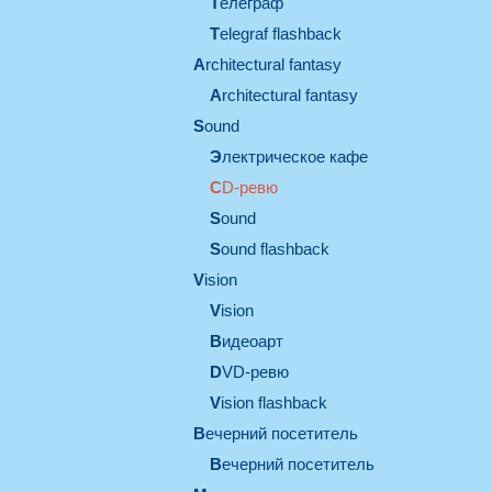
телеграф
Telegraf flashback
architectural fantasy
architectural fantasy
sound
электрическое кафе
CD-ревю
sound
Sound flashback
vision
vision
видеоарт
DVD-ревю
Vision flashback
вечерний посетитель
вечерний посетитель