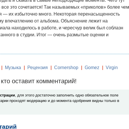
едать и скакать в самые неподходящие моменты. Чего тут
ю все это сочетается! Так называемых «приколов» более че
ся — их избыточно много. Некоторая перенасыщенность
у впечатлению от альбома. Объяснение лежит на
иала находилось в работе, и чересчур велик был соблазн
анного в студии. Итог — очень размытые оценки и
|
Музыка
|
Рецензия
|
Cornershop
|
Gomez
|
Virgin
кто оставит комментарий!
истрации
, для этого достаточно заполнить одно обязательное поле
арии проходят модерацию и до момента одобрения видны только в
тарий