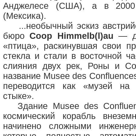
Анджелесе (США), а в 200
(Мексика).
...необычный эскиз австрийс
бюро
Coop Himmelb(l)au
— д
«птица», раскинувшая свои п
стекла и стали в восточной ч
слияния двух рек, Роны и Со
название Musee des Confluences
переводится как «музей на
стыке».
Здание Musee des Confluen
космический корабль внеземн
начинено сложными инженер