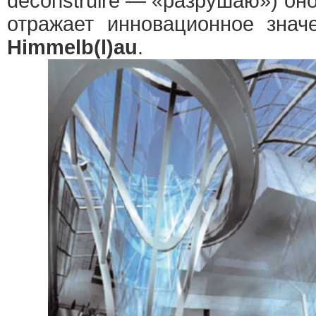
deconstruire — «разрушаю») о
отражает инновационное зна
Himmelb(l)au
.