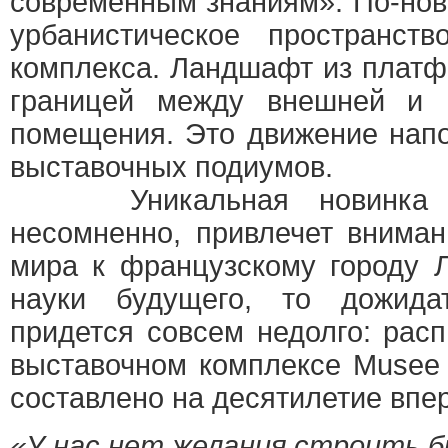
современным знаниям». По-но
урбанистическое пространств
комплекса. Ландшафт из платф
границей между внешней и 
помещения. Это движение напо
выставочных подиумов.
Уникальная новинка на
несомненно, привлечет внима
мира к французскому городу Л
науки будущего, то дожида
придется совсем недолго: рас
выставочном комплексе Musee 
составлено на десятилетие впе
«У нас нет желания строить 