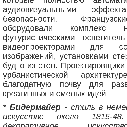
которые полностью автомат
аудиовизуальными эффек
безопасности. Французс
оборудовали комплекс н
футуристическими осветитель
видеопроекторами для с
изображений, установками сте
будто из стен. Проектировщики
урбанистической архитект
благодатную почву для раз
креативных и смелых идей.
*
Бидермайер
- стиль в неме
искусстве около 1815-4
декоративное искусст