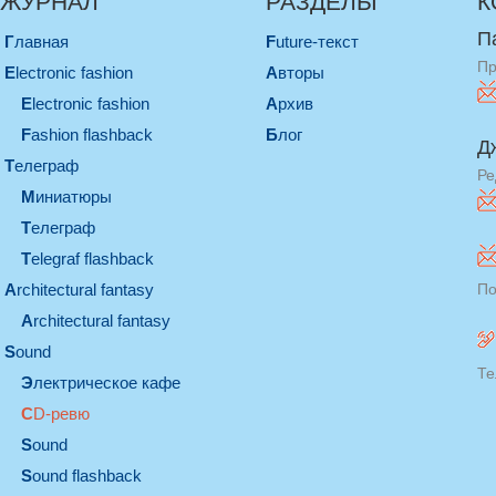
ЖУРНАЛ
РАЗДЕЛЫ
К
П
Главная
Future-текст
Пр
electronic fashion
Авторы
electronic fashion
Архив
Fashion flashback
Блог
Д
телеграф
Ре
миниатюры
телеграф
Telegraf flashback
architectural fantasy
По
architectural fantasy
sound
Те
электрическое кафе
CD-ревю
sound
Sound flashback