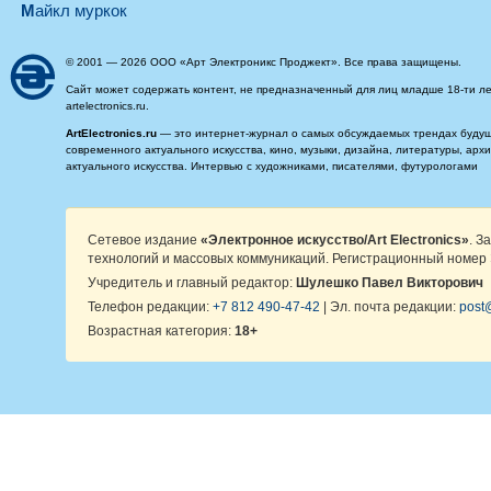
майкл муркок
© 2001 — 2026 ООО «Арт Электроникс Проджект». Все права защищены.
Сайт может содержать контент, не предназначенный для лиц младше 18-ти ле
artelectronics.ru.
ArtElectronics.ru
— это интернет-журнал о самых обсуждаемых трендах будущег
современного актуального искусства, кино, музыки, дизайна, литературы, ар
актуального искусства. Интервью с художниками, писателями, футурологами
Сетевое издание
«Электронное искусство/Art Electronics»
. З
технологий и массовых коммуникаций. Регистрационный номер 
Учредитель и главный редактор:
Шулешко Павел Викторович
Телефон редакции:
+7 812 490-47-42
| Эл. почта редакции:
post@
Возрастная категория:
18+