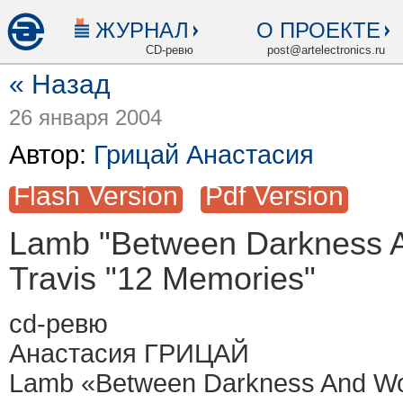
ЖУРНАЛ
О ПРОЕКТЕ
CD-ревю
post@artelectronics.ru
« Назад
26 января 2004
Автор:
Грицай Анастасия
Flash Version
Pdf Version
Lamb "Between Darkness A
Travis "12 Memories"
сd-ревю
Анастасия ГРИЦАЙ
Lamb «Between Darkness And Won