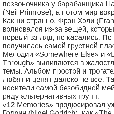
позвоночника у барабанщика Н
(Neil Primrose), а потом мир во
Как ни странно, Фрэн Хэли (Fra
волновался из-за вещей, которы
первый взгляд, не касались. По
получилась самой грустной плас
Мелодии «Somewhere Else» и «L
Through» выливаются в жалост
темы. Альбом простой и трогат
любят и ценят далеко не все. Та
носители самой безобидной мей
ряду альтернативных групп.
«12 Memories» продюсировал у
Годрич (Nigel Godrich), как «Th