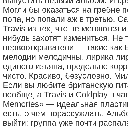
выпустить первый альбом. И ср
Могли бы оказаться на гребне п
попа, но попали аж в третью. 
Travis из тех, что не меняются и
нибудь захотят измениться. Не т
первооткрыватели — такие как B
мелодии мелодичны, лирика ли
единого изъяна, предельно корр
чисто. Красиво, безусловно. Мил
Если вы любите британскую ги
вообще, а Travis и Coldplay в ча
Memories» — идеальная пластин
есть, о чем порассуждать. Аль
выйти: группа уже почти распал