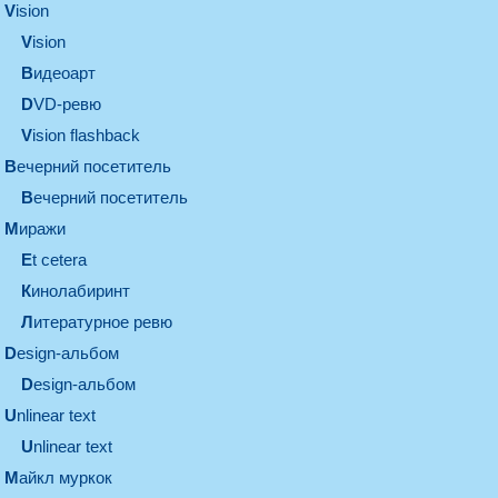
vision
vision
видеоарт
DVD-ревю
Vision flashback
вечерний посетитель
вечерний посетитель
миражи
et cetera
кинолабиринт
литературное ревю
design-альбом
design-альбом
unlinear text
Unlinear text
майкл муркок