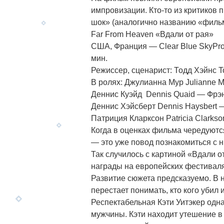
импровизации. Кто-то из критиков
шок» (аналогично названию «филь
Far From Heaven «Вдали от рая»
США, Франция — Clear Blue SkyProduc
мин.
Режиссер, сценарист: Тодд Хэйнс 
В ролях: Джулианна Мур Julianne M
Деннис Куэйд Dennis Quaid — Фрэн
Деннис Хэйсберт Dennis Haysbert 
Патриция Кларксон Patricia Clark
Когда в оценках фильма чередуютс
— это уже повод познакомиться с н
Так случилось с картиной «Вдали о
награды на европейских фестиваля
Развитие сюжета предсказуемо. В 
перестает понимать, кто кого убил 
Респектабельная Кэти Уитэкер одна
мужчины. Кэти находит утешение в