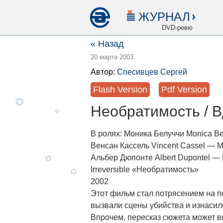
ЖУРНАЛ
DVD-ревю
« Назад
20 марта 2003
Автор:
Спесивцев Сергей
Flash Version
Pdf Version
Необратимость / В
В ролях: Моника Белуччи Monica Be
Венсан Кассель Vincent Cassel — 
Альбер Дюпонте Albert Dupontel —
Irreversible «Необратимость»
2002
Этот фильм стал потрясением на 
вызвали сцены убийства и изнасил
Впрочем, пересказ сюжета может вы