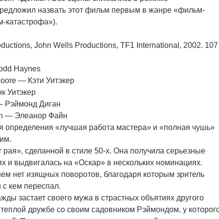
 предложил назвать этот фильм первым в жанре «фильм-
м-катастрофа»).
tions, John Wells Productions, TF1 International, 2002. 107
Todd Haynes
oore — Кэти Уитэкер
к Уитэкер
— Рэймонд Диган
son — Элеанор Файн
я определения «лучшая работа мастера» и «полная чушь»
им.
т рая», сделанной в стиле 50-х. Она получила серьезные
х и выдвигалась на «Оскар» в нескольких номинациях.
нем нет изящных поворотов, благодаря которым зритель
и с кем переспал.
жды застает своего мужа в страстных объятиях другого
 теплой дружбе со своим садовником Рэймондом, у которог