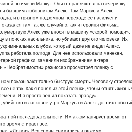
чиной по имени Маркус. Они отправляются на вечеринку
а и бывшим любовником Алекс. Там Маркус и Алекс
одна, и в грязном подземном переходе ее насилует и
 оказался там так же случайно, как и героиня фильма.
полумертвую Алекс уже вносят в машину «скорой помощи».
ду в поисках насильника, но убивают другого человека. Их
укриминальных клубов, который даже не видел Алекс.
уппа работала полгода. Для нее использовали манекен,
терной графики, заменили изображением актера.
ми «Необратимости» режиссер просмотрел пленку с
но нам показывают только быструю смерть. Человеку стреля
 все не так. Как я понял из этой пленки, чтобы отнять жизнь 
ремени. И я просто решил показать правду».
 убийство и ласковое утро Маркуса и Алекс до этих событи
ратной последовательности. Им аккомпанирует время от
то время стирает все.
оект «Догма». Все сцены снимались в режиме