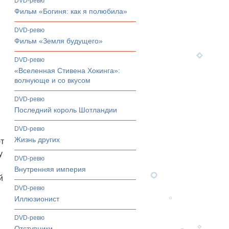
DVD-ревю
Фильм «Богиня: как я полюбила»
DVD-ревю
Фильм «Земля будущего»
DVD-ревю
«Вселенная Стивена Хокинга»:
волнующе и со вкусом
DVD-ревю
Последний король Шотландии
DVD-ревю
Жизнь других
ют
у
DVD-ревю
Внутренняя империя
й
DVD-ревю
Иллюзионист
DVD-ревю
Отступники