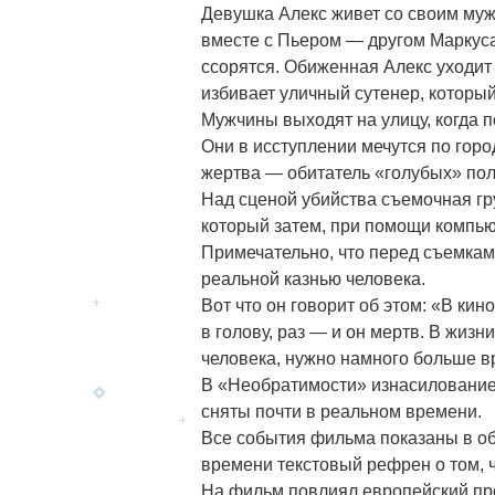
Девушка Алекс живет со своим муж
вместе с Пьером — другом Маркус
ссорятся. Обиженная Алекс уходит 
избивает уличный сутенер, который
Мужчины выходят на улицу, когда 
Они в исступлении мечутся по горо
жертва — обитатель «голубых» пол
Над сценой убийства съемочная гр
который затем, при помощи компью
Примечательно, что перед съемка
реальной казнью человека.
Вот что он говорит об этом: «В ки
в голову, раз — и он мертв. В жизни
человека, нужно намного больше в
В «Необратимости» изнасилование,
сняты почти в реальном времени.
Все события фильма показаны в об
времени текстовый рефрен о том, ч
На фильм повлиял европейский пр