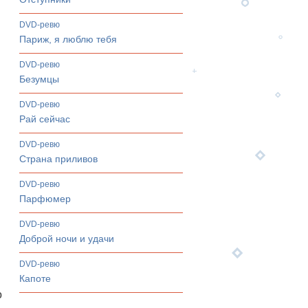
DVD-ревю
Париж, я люблю тебя
DVD-ревю
Безумцы
DVD-ревю
Рай сейчас
DVD-ревю
Страна приливов
DVD-ревю
Парфюмер
DVD-ревю
Доброй ночи и удачи
DVD-ревю
Капоте
о