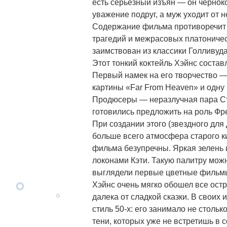
есть серьезный изъян — он чернок
уважение подруг, а муж уходит от н
Содержание фильма противоречит 
трагедий и межрасовых платоничес
заимствован из классики Голливуда
Этот тонкий коктейль Хэйнс состав
Первый намек на его творчество 
картины «Far From Heaven» и одну 
Продюсеры — неразлучная пара Ст
готовились предложить на роль Фр
При создании этого (звездного дл
больше всего атмосфера старого к
фильма безупречны. Яркая зелень 
локонами Кэти. Такую палитру можн
выглядели первые цветные фильмы
Хэйнс очень мягко обошел все остр
далека от сладкой сказки. В своих
стиль 50-х: его занимало не столь
тени, которых уже не встретишь в