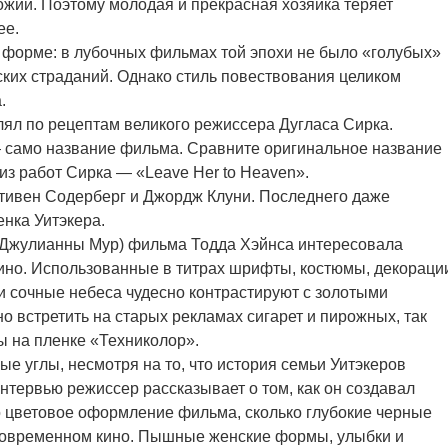
ожий. Поэтому молодая и прекрасная хозяйка теряет
ее.
форме: в лубочных фильмах той эпохи не было «голубых»
ких страданий. Однако стиль повествования целиком
.
лял по рецептам великого режиссера Дугласа Сирка.
— само название фильма. Сравните оригинальное название
из работ Сирка — «Leave Her to Heaven».
ивен Содерберг и Джордж Клуни. Последнего даже
енка Уитэкера.
я Джулианны Мур) фильма Тодда Хэйнса интересовала
ино. Использованные в титрах шрифты, костюмы, декораци
и сочные небеса чудесно контрастируют с золотыми
о встретить на старых рекламах сигарет и пирожных, так
 на пленке «Техниколор».
ые углы, несмотря на то, что история семьи Уитэкеров
 интервью режиссер рассказывает о том, как он создавал
ко цветовое оформление фильма, сколько глубокие черные
 современном кино. Пышные женские формы, улыбки и