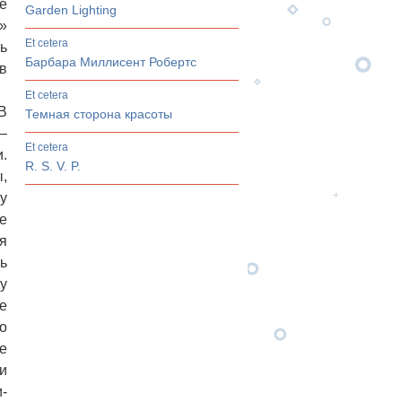
е
Garden Lighting
»
et cetera
ь
Барбара Миллисент Робертс
в
et cetera
В
Темная сторона красоты
—
et cetera
.
R. S. V. P.
,
у
е
я
ь
у
е
о
е
и
-