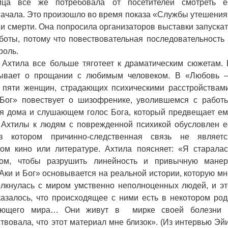
 все же потребовала от посетителей смотреть е
ачала. Это произошло во время показа «Службы утешения
 и смерти. Она попросила организаторов выставки запускат
боты, потому что повествовательная последовательность 
роль.
хтила все больше тяготеет к драматическим сюжетам. 
зывает о прощании с любимым человеком. В «Любовь 
 пяти женщин, страдающих психическими расстройствами
Бог» повествует о шизофренике, уволившемся с работы
бя дома и слушающем голос Бога, который предвещает ем
с Ахтилы к людям с поврежденной психикой обусловлен е
 котором причинно-следственная связь не являетс
ом кино или литературе. Ахтила поясняет: «Я старалас
зом, чтобы разрушить линейность и привычную манер
Аки и Бог» основывается на реальной истории, которую мн
толкнулась с миром умственно неполноценных людей, и эт
казалось, что происходящее с ними есть в некотором род
жающего мира… Они живут в мирке своей болезни 
твовала, что этот материал мне близок». (Из интервью Эйи