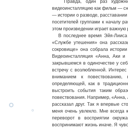
Правда, один раз художница
видеоинсталляцию как фильм — сн
— истории о разводе, расставании
посетителей группами к началу ра
этом произведении играет важную 
В последнее время Эйя-Лииса А
«Службе утешения» она расска
сокровище» она собрала истории
Видеоинсталляция «Анна, Аки и 
закрывшемся в одиночестве у се
встречу с возлюбленной. Интере
вниманием к повествованию, в
определяющей, как в традиционн
выстроить события таким обра
повествования. Например, «Анна, 
рассказал друг. Так я впервые с
меня очень увлекло. Мне всегда 
переворот в восприятии окру
воспринимают жизнь иначе. Я чувс