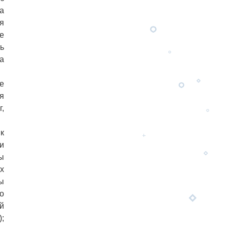
а
ся
ке
ь
а
е
я
,
к
и
ы
х
ы
о
й
;