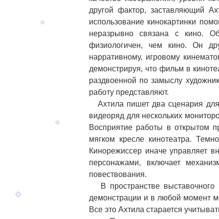
другой фактор, заставляющий Ах
использование кинокартинки помо
неразрывно связана с кино. Об
физиологичен, чем кино. Он др
нарративному, игровому кинемато
демонстрируя, что фильм в киноте
раздвоенной по замыслу художника
работу представляют.
Ахтила пишет два сценария для 
видеоряд для нескольких мониторо
Восприятие работы в открытом п
мягком кресле кинотеатра. Темно
Кинорежиссер иначе управляет в
персонажами, включает механиз
повествования.
В пространстве выставочного за
демонстрации и в любой момент мо
Все это Ахтила старается учитыват