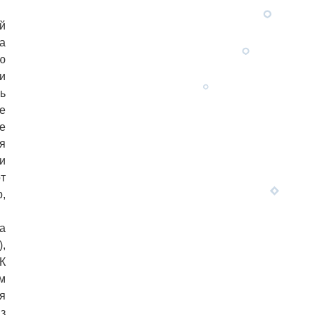
й
а
ю
и
ь
е
е
я
и
т
,
а
,
К
м
я
з