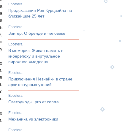
et cetera
а
Предсказания Рэя Курцвейла на
а
ближайшие 25 лет
е
ь
et cetera
Зингер. О бренде и человеке
,
о
et cetera
у
В мемориз! Живая память в
киберэпоху и виртуальное
пирожное «мадлен»
о
.
et cetera
в
Приключения Незнайки в стране
.
архитектурных утопий
с
et cetera
ь
Светодиоды: pro et contrа
е
et cetera
Механика vs электроники
.
et cetera