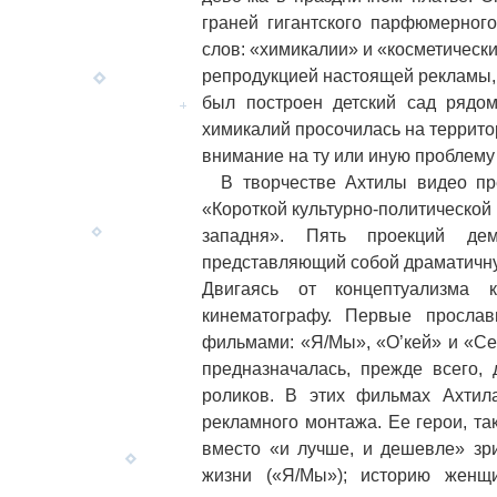
граней гигантского парфюмерного
слов: «химикалии» и «косметически
репродукцией настоящей рекламы, а
был построен детский сад рядом
химикалий просочилась на террито
внимание на ту или иную проблему
В творчестве Ахтилы видео пре
«Короткой культурно-политической
западня». Пять проекций дем
представляющий собой драматичн
Двигаясь от концептуализма 
кинематографу. Первые просла
фильмами: «Я/Мы», «О’кей» и «Се
предназначалась, прежде всего,
роликов. В этих фильмах Ахтил
рекламного монтажа. Ее герои, та
вместо «и лучше, и дешевле» зр
жизни («Я/Мы»); историю женщ