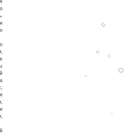
я
о
.
и
о
о
,
е
ы
й
а
,
я
,
и
,
й