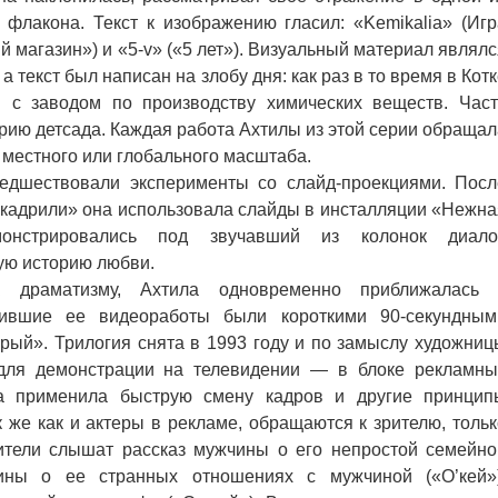
 флакона. Текст к изображению гласил: «Kemikalia» (Игр
й магазин») и «5-v» («5 лет»). Визуальный материал являл
 текст был написан на злобу дня: как раз в то время в Кот
 с заводом по производству химических веществ. Част
рию детсада. Каждая работа Ахтилы из этой серии обращал
 местного или глобального масштаба.
дшествовали эксперименты со слайд-проекциями. Посл
 кадрили» она использовала слайды в инсталляции «Нежна
онстрировались под звучавший из колонок диалог
ую историю любви.
к драматизму, Ахтила одновременно приближалась 
вившие ее видеоработы были короткими 90-секундным
рый». Трилогия снята в 1993 году и по замыслу художниц
 для демонстрации на телевидении — в блоке рекламны
а применила быструю смену кадров и другие принцип
к же как и актеры в рекламе, обращаются к зрителю, тольк
ители слышат рассказ мужчины о его непростой семейно
ины о ее странных отношениях с мужчиной («О’кей»)