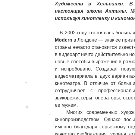
Художеств в Хельсинки. В 
настоящая школа Ахтилы. М
используя кинопленку и киномо
В 2002 году состоялась большая
Modern
в Лондоне — знак ее призн
страны нечасто становится извест
в видеоарт нечто действительно н
новые способы выражения в рамках
и испробовано. Создавая новую
видеоматериала в двух вариантах
кинотеатре. В отличие от больш
сотрудничает с профессионал
звукорежиссеры, операторы, осве
ее мужем.
Многих современных художник
кинопроизводством. Однако посы
именно благодаря серьезному под
качество изображения, уровня кот