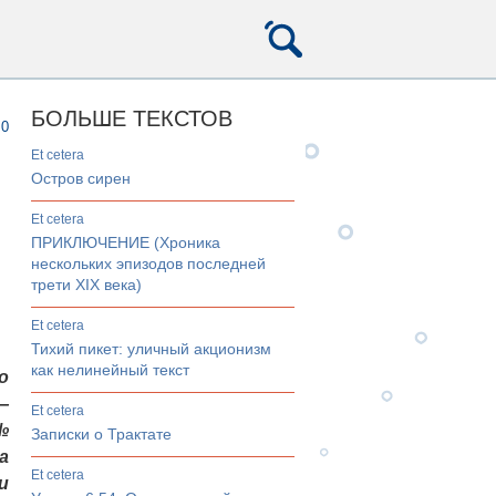
БОЛЬШЕ ТЕКСТОВ
0
et cetera
Остров сирен
et cetera
ПРИКЛЮЧЕНИЕ (Хроника
нескольких эпизодов последней
трети XIX века)
et cetera
Тихий пикет: уличный акционизм
как нелинейный текст
о
—
et cetera
№
Записки о Трактате
а
et cetera
и