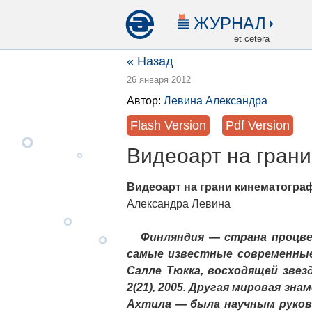
ЖУРНАЛ
et cetera
« Назад
26 января 2012
Автор:
Левина Александра
Flash Version
Pdf Version
Видеоарт на гран
Видеоарт на грани кинематогра
Александра Левина
Финляндия — страна процвет
самые известные современные
Салле Тюкка, восходящей звезд
2(21), 2005. Другая мировая з
Ахтила — была научным руково