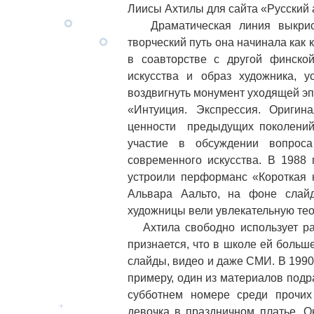
Лиисы Ахтилы для сайта «Русский 
Драматическая линия выкриста
творческий путь она начинала как
в соавторстве с другой финско
искусства и образ художника, 
воздвигнуть монумент уходящей эп
«Интуиция. Экспрессия. Оригина
ценности предыдущих поколений 
участие в обсуждении вопроса
современного искусства. В 1988 
устроили перформанс «Короткая к
Альвара Аальто, на фоне слайд
художницы вели увлекательную тео
Ахтила свободно использует раз
признается, что в школе ей больш
слайды, видео и даже СМИ. В 1990 
примеру, один из материалов под
субботнем номере среди прочих
девочка в праздничном платье. О