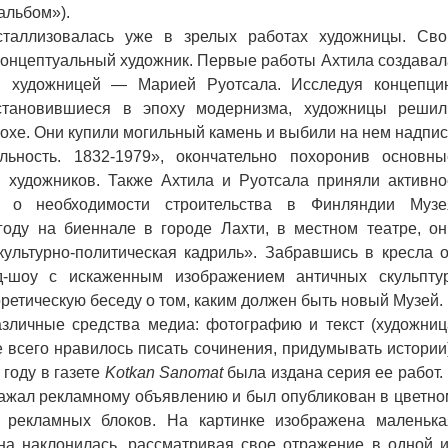
альбом»).
ллизовалась уже в зрелых работах художницы. Сво
 концептуальный художник. Первые работы Ахтила создавал
й художницей — Марией Руотсала. Исследуя концепци
установившиеся в эпоху модернизма, художницы решил
охе. Они купили могильный камень и выбили на нем надпис
льность. 1832-1979», окончательно похоронив основны
художников. Также Ахтила и Руотсала приняли активно
 о необходимости строительства в Финляндии Музе
году на биеннале в городе Лахти, в местном театре, он
ультурно-политическая кадриль». Забравшись в кресла о
-шоу с искаженным изображением античных скульптур
ретическую беседу о том, каким должен быть новый Музей.
личные средства медиа: фотографию и текст (художниц
е всего нравилось писать сочинения, придумывать истории)
году в газете
Kotkan Sanomat
была издана серия ее работ. 
ражал рекламному объявлению и был опубликован в цветно
 рекламных блоков. На картинке изображена маленька
на наклонилась, рассматривая свое отражение в одной и