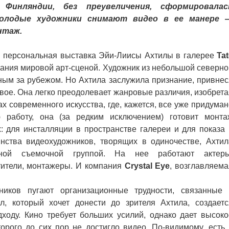
Финляндии, без преувеличения, сформировалас
олодые художники снимают видео в ее манере 
нтаж.
 персональная выставка Эйи-Лиисы Ахтилы в галерее
Tat
ания мировой арт-сценой. Художник из небольшой северно
ным за рубежом. Но Ахтила заслужила признание, привнес
овое. Она легко преодолевает жанровые различия, изобрета
 современного искусства, где, кажется, все уже придуман
 работу, она (за редким исключением) готовит монта
: для инсталляции в пространстве галереи и для показа 
инства видеохудожников, творящих в одиночестве, Ахтил
ьной съемочной группой. На нее работают актеры
тители, монтажеры. И компания
Crystal Eye
, возглавляема
ов пугают организационные трудности, связанные 
л, который хочет донести до зрителя Ахтила, создаетс
ходу. Кино требует больших усилий, однако дает высоко
орого до сих пор не достигло видео. По-видимому, есть 