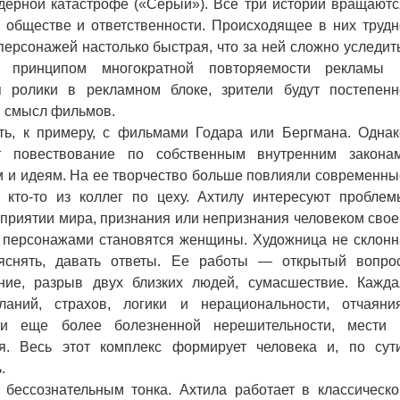
дерной катастрофе («Серый»). Все три истории вращаютс
в обществе и ответственности. Происходящее в них трудн
персонажей настолько быстрая, что за ней сложно уследить
я принципом многократной повторяемости рекламы 
я ролики в рекламном блоке, зрители будут постепенн
и смысл фильмов.
 к примеру, с фильмами Годара или Бергмана. Однак
т повествование по собственным внутренним законам
м и идеям. На ее творчество больше повлияли современны
 кто-то из коллег по цеху. Ахтилу интересуют проблем
приятии мира, признания или непризнания человеком свое
е персонажами становятся женщины. Художница не склонн
ояснять, давать ответы. Ее работы — открытый вопрос
ние, разрыв двух близких людей, сумасшествие. Кажда
ний, страхов, логики и нерациональности, отчаяния
 и еще более болезненной нерешительности, мести 
я. Весь этот комплекс формирует человека и, по сути
.
ссознательным тонка. Ахтила работает в классическо