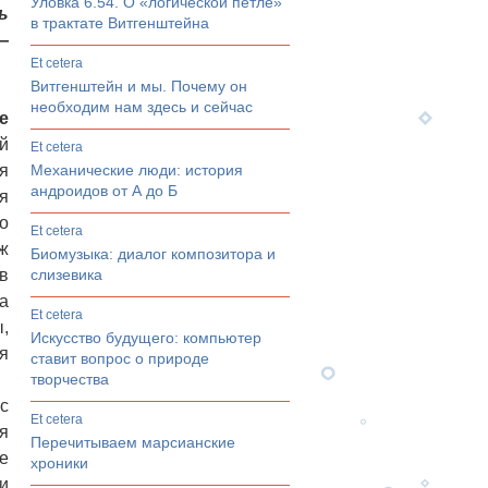
Уловка 6.54. О «логической петле»
ь
в трактате Витгенштейна
—
et cetera
Витгенштейн и мы. Почему он
необходим нам здесь и сейчас
e
й
et cetera
я
Механические люди: история
андроидов от А до Б
я
о
et cetera
ж
Биомузыка: диалог композитора и
в
слизевика
а
et cetera
,
Искусство будущего: компьютер
я
ставит вопрос о природе
творчества
с
et cetera
я
Перечитываем марсианские
е
хроники
и