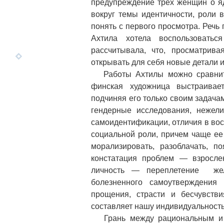
предупреждение трех женщин о я
вокруг темы идентичности, роли 
понять с первого просмотра. Речь 
Ахтила хотела воспользоватьс
рассчитывала, что, просматрива
открывать для себя новые детали 
Работы Ахтилы можно сравнить,
финская художница выстраивае
подчиняя его только своим задача
гендерные исследования, нежели
самоидентификации, отличия в вос
социальной роли, причем чаще е
морализировать, разоблачать, п
констатация проблем — взросле
личность — переплетение жела
болезненного самоутверждения
прощения, страсти и бесчувстви
составляет нашу индивидуальность
Грань между рациональным и бе