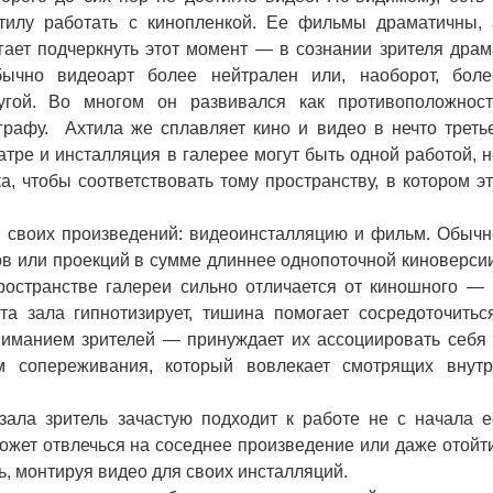
тилу работать с кинопленкой. Ее фильмы драматичны, 
гает подчеркнуть этот момент — в сознании зрителя драм
ычно видеоарт более нейтрален или, наоборот, боле
угой. Во многом он развивался как противоположност
графу. Ахтила же сплавляет кино и видео в нечто третье
атре и инсталляция в галерее могут быть одной работой, н
, чтобы соответствовать тому пространству, в котором эт
своих произведений: видеоинсталляцию и фильм. Обычн
в или проекций в сумме длиннее однопоточной киноверсии
ространстве галереи сильно отличается от киношного — 
та зала гипнотизирует, тишина помогает сосредоточиться
ниманием зрителей — принуждает их ассоциировать себя 
м сопереживания, который вовлекает смотрящих внутр
ла зритель зачастую подходит к работе не с начала е
жет отвлечься на соседнее произведение или даже отойти
ь, монтируя видео для своих инсталляций.