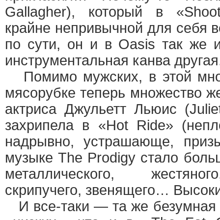
Gallagher), который в «Sho
крайне непривычной для себя в
по сути, он и в Oasis так же 
инструментальная канва другая
Помимо мужских, в этой мног
мясорубке теперь множество же
актриса Джульетт Льюис (Julie
захрипела в «Hot Ride» (непл
надрывно, устрашающе, приз
музыке The Prodigy стало боль
металлического, жестяног
скрипучего, звенящего… Высоки
И все-таки — та же безумная 