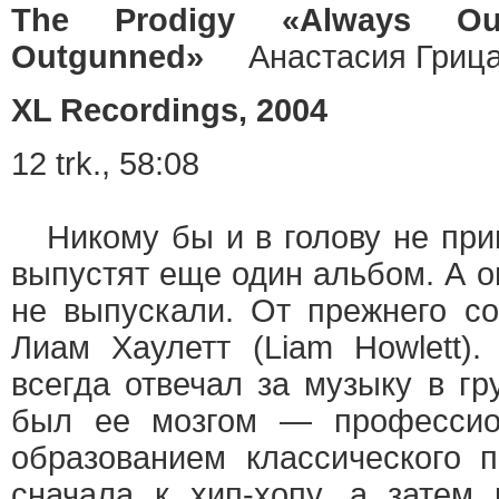
The Prodigy «Always Out
Outgunned»
Анастасия Гриц
XL Recordings, 2004
12 trk., 58:08
Никому бы и в голову не приш
выпустят еще один альбом. А он
не выпускали. От прежнего с
Лиам Хаулетт (Liam Howlett)
всегда отвечал за музыку в гр
был ее мозгом — профессио
образованием классического 
сначала к хип-хопу, а затем