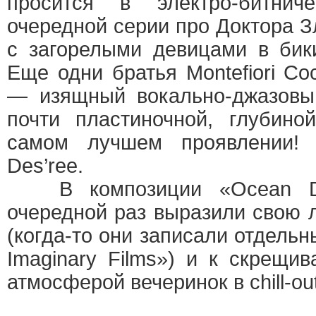
просится в электро-битнич
очередной серии про Доктора З
с загорелыми девицами в бик
Еще одни братья Montefiori Coc
— изящный вокально-джазовый
почти пластиночной, глубино
самом лучшем проявлении! 
Des’ree.
В композиции «Ocean Dri
очередной раз выразили свою 
(когда-то они записали отдельн
Imaginary Films») и к скрещива
атмосферой вечеринок в chill-out