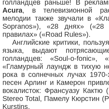
голландцев раньше! В рекла
Acura
, в телевизионной р
мелодии также звучали в «Кл
Sopranos»), «28 днях» («28
правилах» («Road Rules»).
Английские критики, пользуя
языка, выдают потрясающи
голландцев: «Soul-o-fonic», 
«Гламурный лаундж в тихую н
рока в солнечных лучах 1970-
песен Арлинг и Камерон привл
вокалисток: Франсуазу Кактю (
Stereo Total, Памелу Кюрстин (P
Kurstins.