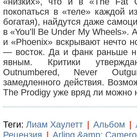
«низких», что и в «The Fat 
покопаться в «теле» каждой и
богатая), найдутся даже самоцита
в «You’ll Be Under My Wheels». 
и «Phoenix» вскрывают нечто н
— восток. Да и фанк раньше н
явным. Критики утвержда
Outnumbered, Never Out
замедленного действия. Возмож
The Prodigy уже вряд ли можно 
Теги:
Лиам Хаулетт
|
Альбом
|
Рецензия
|
Arling &amp; Camer