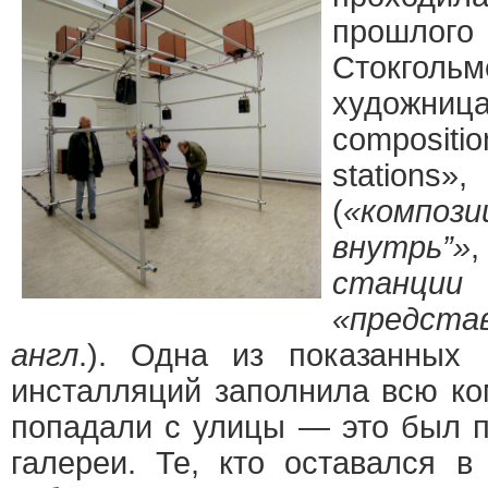
прошлого 
Стокгол
художниц
compositio
stations»
(
«компо
внутрь”»
станци
«предст
англ
.). Одна из показанных 
инсталляций заполнила всю ко
попадали с улицы — это был п
галереи. Те, кто оставался в