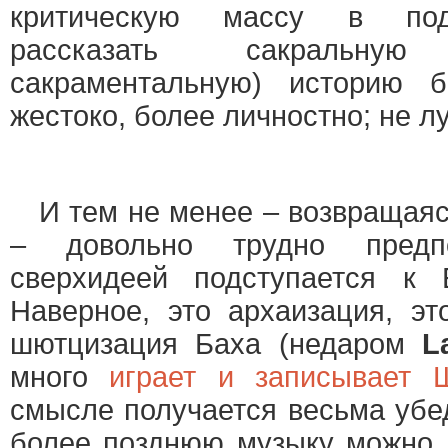
критическую массу в подт
рассказать сакральн
сакраментальную) историю 
жестоко, более личностно; не лу
И тем не менее – возвращаясь
– довольно трудно предп
сверхидеей подступается к
Наверное, это архаизация, эт
шютцизация Баха (недаром
L
много
играет и записывает 
смысле получается весьма убе
более позднюю музыку можно 