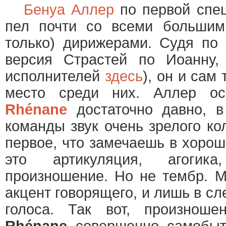
Бенуа Аллер
по первой спец
пел почти со всеми большим
только) дирижерами. Судя по 
версия Страстей по Иоанну,
исполнителей
здесь
), он и сам
место среди них. Аллер о
Rhénane
достаточно давно, в
команды звук очень зрелого ко
первое, что замечаешь в хорош
это артикуляция, агогик
произношение. Но не тембр. 
акцент говорящего, и лишь в с
голоса. Так вот, произнош