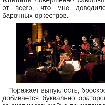
Rhénane
совершенно самобытн
от всего, что мне доводил
барочных оркестров.
Поражает выпуклость, броскос
добивается буквально ораторс