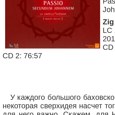
Pa
Jo
Zig
LC 
201
CD 
CD 2: 76:57
У каждого большого баховско
некоторая сверхидея насчет тог
для него важно. Скажем, для 