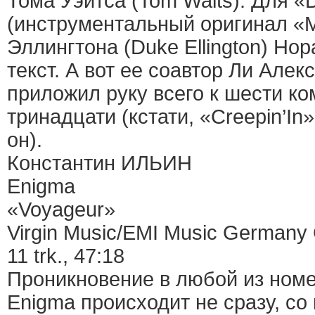
Тома Уэйтса (Tom Waits). Для «Do
(инструментальный оригинал «M
Эллингтона (Duke Ellington) Но
текст. А вот ее соавтор Ли Алек
приложил руку всего к шести к
тринадцати (кстати, «Creepin’I
он).
Константин ИЛЬИН
Enigma
«Voyageur»
Virgin Music/EMI Music German
11 trk., 47:18
Проникновение в любой из ном
Enigma происходит не сразу, с