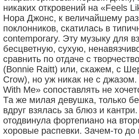
никаких откровений на «Feels Li
Нора Джонс, к величайшему ра
поклонников, скатилась в типич
contemporary. Эту музыку для 
бесцветную, сухую, ненавязчи
сравнить по отдаче с творчеств
(Bonnie Raitt) или, скажем, с Ше
Crow), но уж никак не с джазом
With Me» сопоставлять не хочет
Та же милая девушка, только б
вдруг взялась за блюз и кантри.
отодвинула фортепиано на втор
хоровые распевки. Зачем-то до