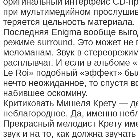
оригинальный интерфейс CD-пр
при мультимедийном прослушив
теряется цельность материала.
Последняя Enigma вообще выгод
режиме surround. Это может не
меломанам. Звук в стереорежим
расплывчат. И если в альбоме «L
Le Roi» подобный «эффект» был
нечто неожиданное, то спустя в
набившее оскомину.
Критиковать Мишеля Крету — д
неблагородное. Да, именно неб
Прекрасный мелодист Крету име
звук и на то, как должна звучат