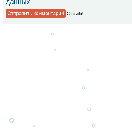
данных
Спaсибо!