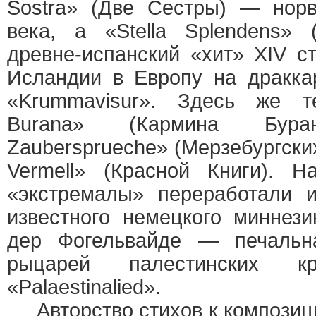
Sostra» (Две Сестры) — норве
века, а «Stella Splendens»
древне-испанский «хит» XIV с
Исландии в Европу на дракка
«Krummavisur». Здесь же т
Burana» (Кармина Буран
Zaubersprueche» (Мерзебургских
Vermell» (Красной Книги). 
«экстремалы» переработали 
известного немецкого миннез
дер Фогельвайде — печальн
рыцарей палестинских кр
«Palaestinalied».
Авторство стихов к композици