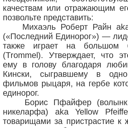
качествам или отражающим его
позвольте представить:
Михаэль Роберт Райн aka D
(«Последний Единорог») — лиде
также играет на большом 
(Trommel). Утверждает, что 
ему в голову благодаря люби
Кински, сыгравшему в одно
фильмов рыцаря, на гербе кот
единорог.
Борис Пфайфер (волынка, 
никеларфа) aka Yellow Pfeif
товарищами за пристрастие к 