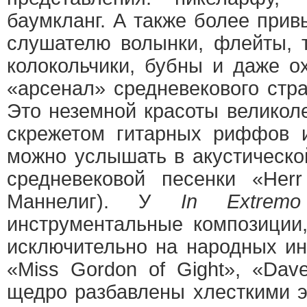
баумкланг. А также более при
слушателю волынки, флейты, т
колокольчики, бубны и даже о
«арсенал» средневекового стр
Это неземной красоты великол
скрежетом гитарных риффов и
можно услышать в акустическо
средневековой песенки «Herr
Маннелиг). У
In Extremo
инструментальные композиции
исключительно на народных инс
«Miss Gordon of Gight», «Dav
щедро разбавлены хлесткими э