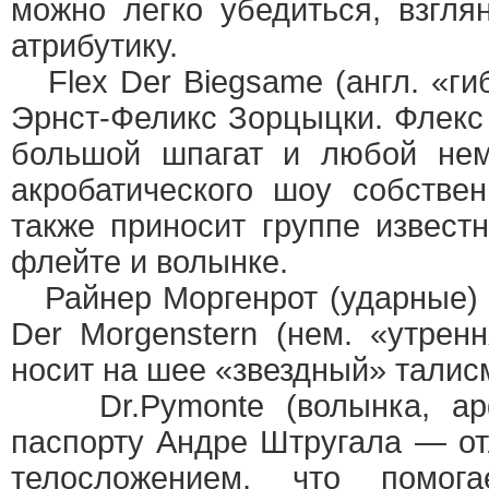
можно легко убедиться, взгля
атрибутику.
Flex Der Biegsame (англ. «ги
Эрнст-Феликс Зорцыцки. Флекс
большой шпагат и любой не
акробатического шоу собствен
также приносит группе извест
флейте и волынке.
Райнер Моргенрот (ударные) 
Der Morgenstern (нем. «утренн
носит на шее «звездный» талис
Dr.Pymonte (волынка, арф
паспорту Андре Штругала — о
телосложением, что помог