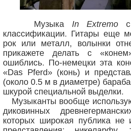
Музыка
In Extremo
с 
классификации. Гитары еще м
рок или металл, волынки отн
прикажете делать с «коне
ошиблись. По-немецки эта кон
«Das Pferd» (конь) и предста
(около 0.5 м в диаметре) бараб
шкурой специальной выделки.
Музыканты вообще использую
диковинных древнегерманск
которых широкая публика не 
представления: никеларфу, 