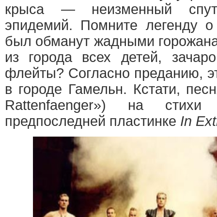
крыса — неизменный спутн
эпидемий. Помните легенду о
был обманут жадными горожана
из города всех детей, зачар
флейты? Согласно преданию, э
в городе Гамельн. Кстати, пес
Rattenfaenger») на стих
предпоследней пластинке
In Ex