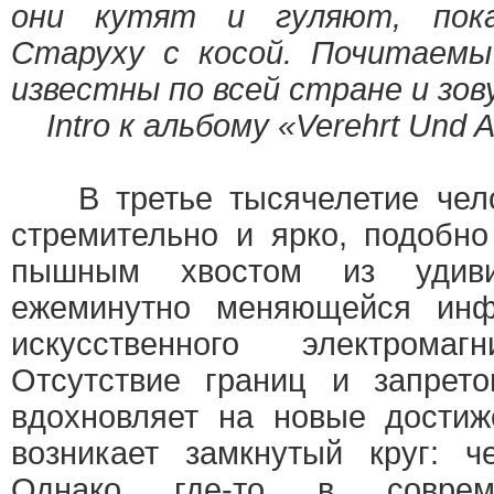
они кутят и гуляют, пок
Старуху с косой. Почитаемы
известны по всей стране и зо
Intro к альбому «Verehrt Und 
В третье тысячелетие чело
стремительно и ярко, подобно
пышным хвостом из удивит
ежеминутно меняющейся инф
искусственного электромаг
Отсутствие границ и запрето
вдохновляет на новые достиж
возникает замкнутый круг: ч
Однако где-то в соврем