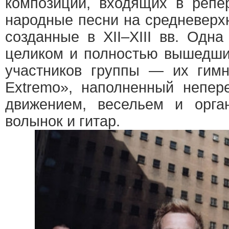
композиций, входящих в реп
народные песни на средневерх
созданные в XII–XIII вв. Одн
целиком и полностью вышедши
участников группы — их гимн
Extremo», наполненный непер
движением, весельем и орга
волынок и гитар.