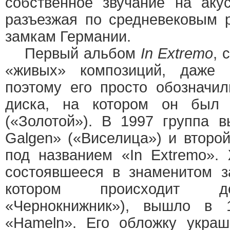
собственное звучание на акус
разъезжая по средневековым 
замкам Германии.
Первый альбом
In Extremo
, 
«живых» композиций, даже 
поэтому его просто обозначил
диска, на котором он был
(«Золотой»). В 1997 группа 
Galgen» («Виселица») и второ
под названием «In Extremo».
состоявшееся в знаменитом з
котором происходит д
«Чернокнижник»), вышло в 
«Hameln». Его обложку украш