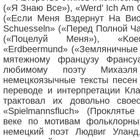
(«Я Знаю Все»), «Werd’ Ich Am
(«Если Меня Вздернут На Висе
Schuesseln» («Перед Полной Ч
(«Поцелуй Меня»), «Koeni
«Erdbeermund» («Земляничные
мятежному французу Франсу
любимому поэту Михаэля
немецкоязычные тексты песен 
переводе и интерпретации Кла
трактовал их довольно свое
«Spielmannsfluch» (Проклять
веке по мотивам фольклорны
немецкий поэт Людвиг Уланд