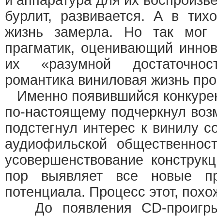
и аппаратура для их воспроизве
бурлит, развивается. А в тих
жизнь замерла. Но так мог
прагматик, оценивающий иннов
их «разумной достаточно
романтика виниловая жизнь про
Именно появившийся конкурен
по-настоящему подчеркнул воз
подстегнул интерес к винилу с
аудиофильской общественнос
усовершенствование конструк
пор выявляет все новые пр
потенциала. Процесс этот, похо
До появления CD-проигрыв