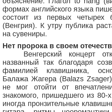
объяснение. Глагол to hang (в
формах английского языка пишет
состоит из первых четырех 
(Венгрия). К утру публика рас
на сувениры.
Нет пророка в своем отечест
Венгерский концерт откр
названный так благодаря соз
фамилией клавишника, осно
Балажа Жагера (Balazs Zsager)
не мог отойти от впечатлен
знакомого, пришедшего из 80-х
иногда пронзительные клавишн
гитара, ритмы неоромантик