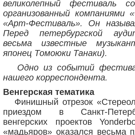
великолепный фестиваль со
организованный компаниями 
«Арт-Фестиваль». Он называ
Перед петербургской ауди
весьма известные музыкан
японец Томоюки Танаки).
Одно из событий фестива
нашего корреспондента.
Венгерская тематика
Финишный отрезок «Стереоле
приездом в Санкт-Петерб
венгерских проектов Yonderb
«мадьяров» оказался весьма 