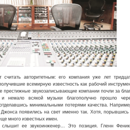
считать авторитетным: его компания уже лет тридца
получившие всемирную известность как рабочий инструме
ие престижные звукозаписывающие компании почли за бла
, и немало всякой музыки благополучно прошло чер
 отделавшись минимальными потерями качества. Наприме
Джонса появились на свет именно так. Хотя, порывшись
еще много известных имен.
лышит ее звукоинженер… Это позиция. Гленн Феник