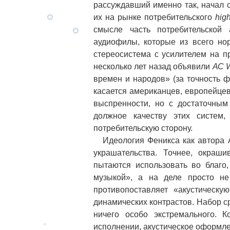
рассуждавший именно так, начал 
их на рынке потребительского
hig
смысле часть потребительской 
аудиофилы, которые из всего нор
стереосистема с усилителем на п
несколько лет назад объявили
АС W
времен и народов» (за точность 
касается американцев, европейцев
выспренности, но с достаточным
должное качеству этих систем
потребительскую сторону.
Идеология Феникса как автора АС
украшательства. Точнее, окраши
пытаются использовать во благо
музыкой», а на деле просто н
противопоставляет «акустическу
динамических контрастов. Набор ср
ничего особо экстремального. 
исполнении, акустическое оформл