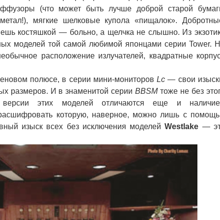
ффузоры (что может быть лучше доброй старой бумаг
 метал!), мягкие шелковые купола «пищалок». Добротны
нешь костяшкой — больно, а щелчка не слышно. Из экзоти
ых моделей той самой любимой японцами серии Tower. Н
еобычное расположение излучателей, квадратные корпу
новом полюсе, в серии мини-мониторов
Lc
— свои изыск
ных размеров. И в знаменитой серии
BBSM
тоже не без это
ие версии этих моделей отличаются еще и наличи
расшифровать которую, наверное, можно лишь с помощ
лавный изыск всех без исключения моделей
Westlake
— э