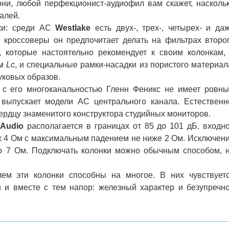
они, любой перфекционист-аудиофил вам скажет, насколь
алей.
ки: среди АС
Westlake
есть двух-, трех-, четырех- и да
 кроссоверы он предпочитает делать на фильтрах второ
, которые настоятельно рекомендует к своим колонкам,
ам
Lc
, и специальные рамки-насадки из пористого материал
уковых образов.
 его многоканальностью Гленн Феникс не имеет ровн
 выпускает модели АС центрального канала. Естественн
рдцу знаменитого конструктора студийных мониторов.
 Audio
располагается в границах от 85 до 101 дБ, входн
х 4 Ом с максимальным падением не ниже 2 Ом. Исключен
о 7 Ом. Подключать колонки можно обычным способом, 
 эти колонки способны на многое. В них чувствует
и и вместе с тем напор: железный характер и безупречн