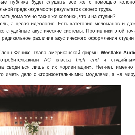
орые публика будет слушать все же с помощью колоно
льной предсказуемости результатов своего труда.
ать дома точно такие же колонки, что и на студии?
ль, а целая идеология. Есть категория меломанов и да
ко студийные акустические системы. Противники этой точ
а радикальное различие акустического оформления студии
Гленн Феникс, глава американской фирмы
Westlake Audi
потребительскими АС класса
high end
и студийным
на сводиться лишь к их «ориентации». Нет-нет, именно
то иметь дело с «горизонтальными» моделями, а «в мир