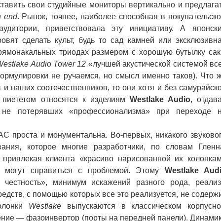
ставить свои студийные мониторы вертикально и предлага
h end
. Рынок, точнее, наиболее способная в покупательск
аудитории, приветствовала эту инициативу. А японск
овят сделать культ, будь то сад камней или эксклюзивн
рямонакальных триодах размером с хорошую бутылку сак
estlake Audio Tower 12
«лучшей акустической системой вс
формулировки не ручаемся, но смысл именно таков). Что 
 и наших соотечественников, то они хотя и без самурайск
 пиететом относятся к изделиям
Westlake Audio
, отдав
, не потерявших «профессионализма» при переходе 
 проста и монументальна. Во-первых, никакого звуково
вания, которое многие разработчики, по словам Гленн
, привлекая клиента «красиво нарисованной их колонка
е могут справиться с проблемой. Этому
Westlake Aud
ю честность», минимум искажений разного рода, реали
едств, с помощью которых все это реализуется, не содерж
Колонки
Westlake
выпускаются в классическом корпусн
ение — фазоинвертор (порты на передней панели). Динами