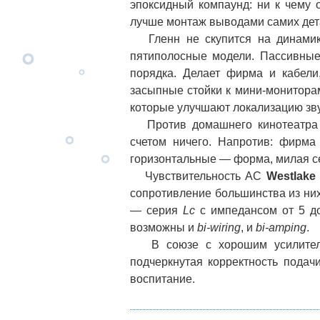
эпоксидный компаунд: ни к чему 
лучше монтаж выводами самих дет
Гленн не скупится на динами
пятиполосные модели. Пассивные
порядка. Делает фирма и кабели
засыпные стойки к мини-монитор
которые улучшают локализацию зв
Против домашнего кинотеатра с
счетом ничего. Напротив: фирма
горизонтальные — форма, милая се
Чувствительность АС
Westlake
сопротивление большинства из ни
— серия
Lc
с импедансом от 5 д
возможны и
bi-wiring
, и
bi-amping
.
В союзе с хорошим усилителем
подчеркнутая корректность подач
воспитание.