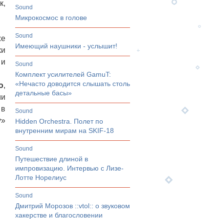
к,
sound
Микрокосмос в голове
sound
же
Имеющий наушники - услышит!
ки
 и
sound
Комплект усилителей GamuT:
«Нечасто доводится слышать столь
o
,
детальные басы»
и
 в
sound
у»
Hidden Orchestra. Полет по
внутренним мирам на SKIF-18
sound
Путешествие длиной в
импровизацию. Интервью с Лизе-
Лотте Норелиус
sound
Дмитрий Морозов ::vtol:: о звуковом
хакерстве и благословении