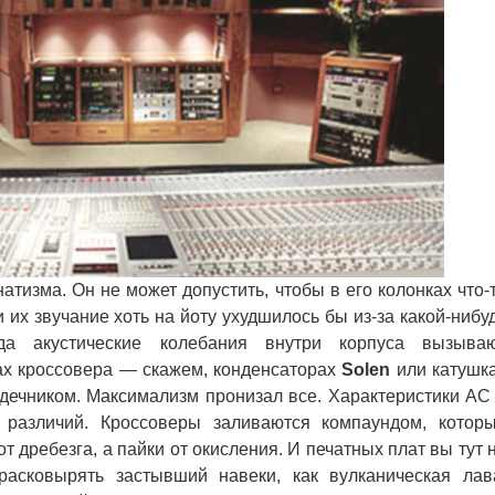
изма. Он не может допустить, чтобы в его колонках что-
 их звучание хоть на йоту ухудшилось бы из-за какой-нибу
огда акустические колебания внутри корпуса вызыва
ах кроссовера — скажем, конденсаторах
Solen
или катушк
дечником. Максимализм пронизал все. Характеристики АС
различий. Кроссоверы заливаются компаундом, котор
дребезга, а пайки от окисления. И печатных плат вы тут 
расковырять застывший навеки, как вулканическая лав