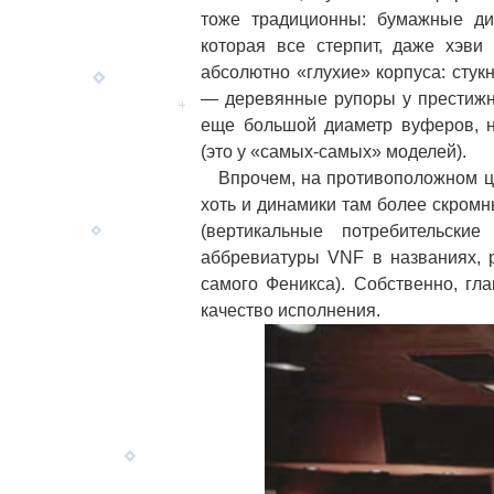
тоже традиционны: бумажные ди
которая все стерпит, даже хэви
абсолютно «глухие» корпуса: стук
— деревянные рупоры у престижн
еще большой диаметр вуферов, н
(это у «самых-самых» моделей).
Впрочем, на противоположном це
хоть и динамики там более скром
(вертикальные потребительск
аббревиатуры VNF в названиях, 
самого Феникса). Собственно, г
качество исполнения.