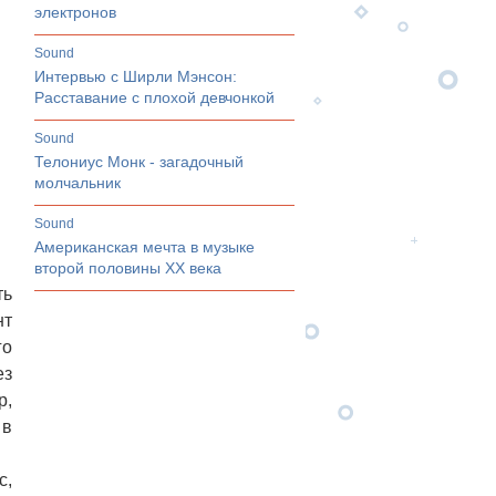
электронов
sound
Интервью с Ширли Мэнсон:
Расставание с плохой девчонкой
sound
Телониус Монк - загадочный
молчальник
sound
Американская мечта в музыке
второй половины ХХ века
ть
нт
го
ез
р,
 в
с,