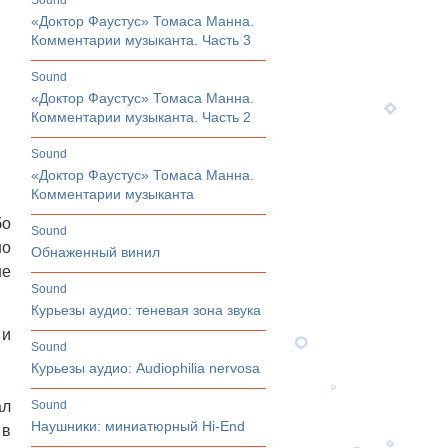
sound
«Доктор Фаустус» Томаса Манна.
Комментарии музыканта. Часть 3
sound
«Доктор Фаустус» Томаса Манна.
Комментарии музыканта. Часть 2
sound
«Доктор Фаустус» Томаса Манна.
Комментарии музыканта
бо
sound
но
Обнаженный винил
не
sound
Курьезы аудио: теневая зона звука
 и
sound
Курьезы аудио: Audiophilia nervosa
ал
sound
Наушники: миниатюрный Hi-End
 в