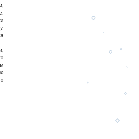
и,
е,
ки
у,
са
и,
го
ем
ью
то