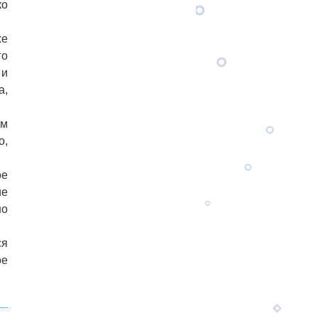
ко
же
го
 и
а,
ым
о,
ое
ие
но
ся
ое