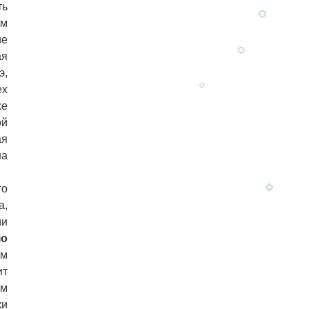
ть
ом
ие
ая
э,
ех
же
ой
ая
на
го
а,
ми
io
зм
ит
ом
ки