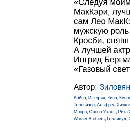
«Следуя моим
МакКэри, луч
сам Лео МакК
мужскую роль
Кросби, сняв
А лучшей акт
Ингрид Бергма
«Газовый свет
Автор:
Зиловян
Война
,
История
,
Кино
,
Кино
Телевизор
,
Альфред Хичко
Монро
,
Орсон Уэллс
,
Рита 
Warner Brothers
,
Голливуд
,