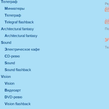
телеграф
Ре
миниатюры
телеграф
Telegraf flashback
architectural fantasy
По
architectural fantasy
sound
Те
электрическое кафе
CD-ревю
sound
Sound flashback
vision
vision
видеоарт
DVD-ревю
Vision flashback