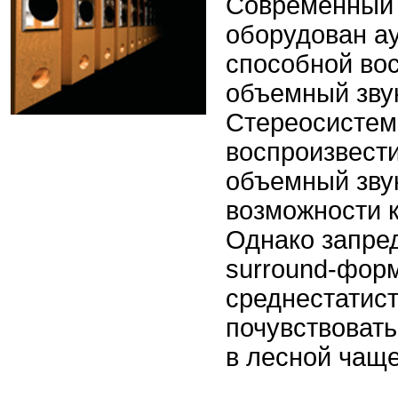
Современный 
оборудован ау
способной во
объемный звук
Cтереосистем
воспроизвест
объемный звук
возможности 
Однако запре
surround-форм
среднестатис
почувствоват
в лесной чаще