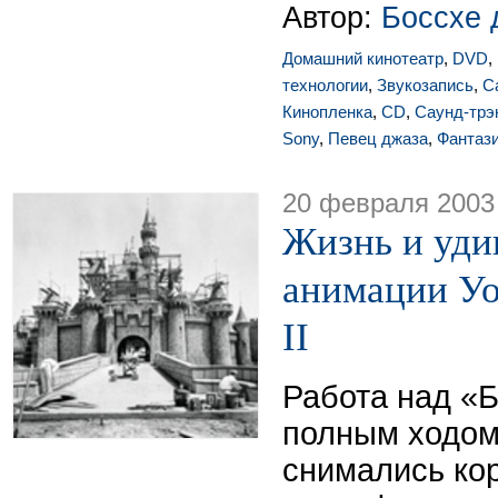
Автор:
Боссхе 
Домашний кинотеатр
,
DVD
,
технологии
,
Звукозапись
,
С
Кинопленка
,
CD
,
Саунд-трэ
Sony
,
Певец джаза
,
Фантаз
20 февраля 2003
Жизнь и уди
анимации Уо
II
Работа над «
полным ходом
снимались ко