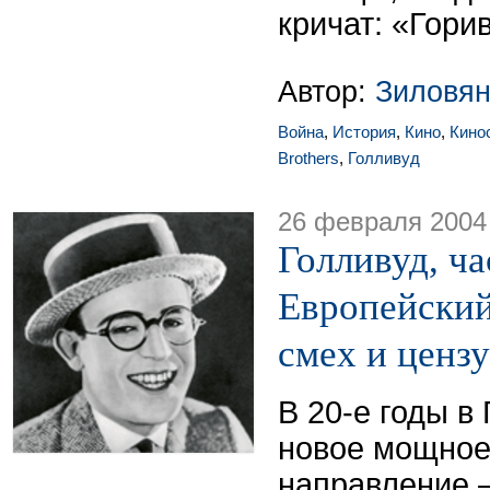
кричат: «Горив
Автор:
Зиловян
Война
,
История
,
Кино
,
Кино
Brothers
,
Голливуд
26 февраля 2004
Голливуд, час
Европейский
смех и ценз
В 20-е годы в
новое мощное
направление 