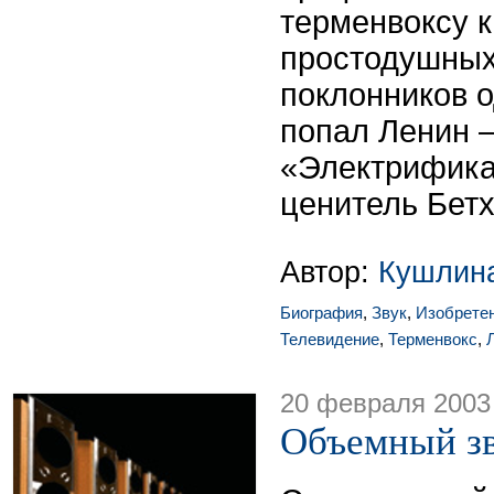
терменвоксу к
простодушных
поклонников 
попал Ленин 
«Электрифика
ценитель Бетх
Автор:
Кушлин
Биография
,
Звук
,
Изобрете
Телевидение
,
Терменвокс
,
20 февраля 2003
Объемный зв