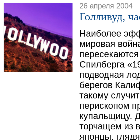
26 апреля 2004
Голливуд, ча
Наиболее эфф
мировая война
пересекаются
Спилберга «1
подводная ло
берегов Кали
такому случит
перископом п
купальщицу. 
торчащем из в
японцы, глядя