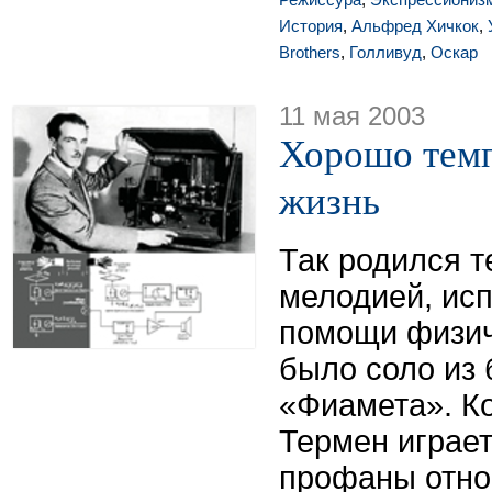
История
,
Альфред Хичкок
,
Brothers
,
Голливуд
,
Оскар
11 мая 2003
Хорошо тем
жизнь
Так родился т
мелодией, ис
помощи физич
было соло из
«Фиамета». Ко
Термен играет
профаны отно