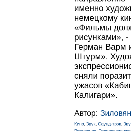
именно худож
немецкому ки
«Фильмы долж
рисунками», -
Герман Варм 
Штурм». Худо
экспрессионис
сняли порази
ужасов «Каби
Калигари».
Автор:
Зиловян
Кино
,
Звук
,
Саунд-трэк
,
Зву
Режиссура
,
Экспрессиониз