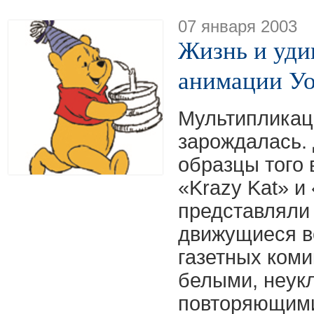
07 января 2003
Жизнь и уди
анимации Уо
Мультипликаци
зарождалась.
образцы того
«Krazy Kat» и
представляли
движущиеся в
газетных коми
белыми, неук
повторяющими