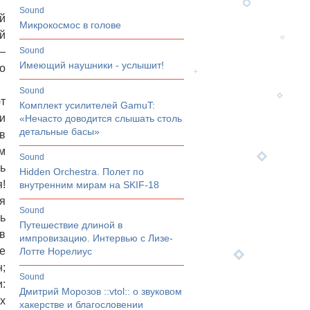
sound
й
Микрокосмос в голове
й
—
sound
Имеющий наушники - услышит!
о
sound
т
Комплект усилителей GamuT:
и
«Нечасто доводится слышать столь
детальные басы»
в
м
sound
ь
Hidden Orchestra. Полет по
!
внутренним мирам на SKIF-18
я
sound
ь
Путешествие длиной в
в
импровизацию. Интервью с Лизе-
е
Лотте Норелиус
;
sound
:
Дмитрий Морозов ::vtol:: о звуковом
рх
хакерстве и благословении