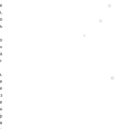
е
,
ю
ь
о
»
а
-
.
е
е
из
е
н
р
я