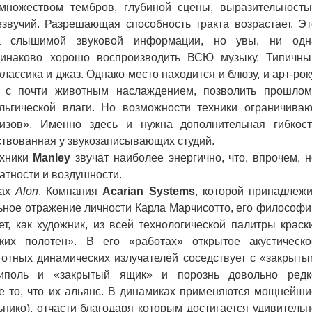
множеством тембров, глубиной сцены, выразительность
звучий. Разрешающая способность тракта возрастает. Эт
ва слышимой звуковой информации, но увы, ни одн
динаково хорошо воспроизводить ВСЮ музыку. Типичны
ассика и джаз. Однако место находится и блюзу, и арт-рок
с почти животным наслаждением, позволить прошлом
альгической влаги. Но возможности техники ограничиваю
изов». Именно здесь и нужна дополнительная гибкост
мствованная у звукозаписывающих студий.
ехники
Manley
звучат наиболее энергично, что, впрочем, н
атности и воздушности.
мах
Alon
. Компания
Acarian Systems
, которой принадлежи
льное отражение личности Карла Марчисотто, его философи
, как художник, из всей технологической палитры краски
ких полотен». В его «работах» открытое акустическо
отных динамических излучателей соседствует с «закрыты
иполь и «закрытый ящик» и порознь довольно редк
е то, что их альянс. В динамиках применяются мощнейши
нико), отчасти благодаря которым достигается удивительн