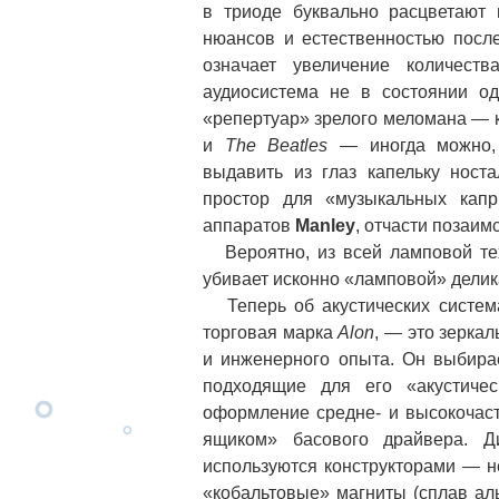
в триоде буквально расцветают 
нюансов и естественностью после
означает увеличение количест
аудиосистема не в состоянии о
«репертуар» зрелого меломана — кл
и
The Beatles
— иногда можно, 
выдавить из глаз капельку ност
простор для «музыкальных капр
аппаратов
Manley
, отчасти позаи
Вероятно, из всей ламповой т
убивает исконно «ламповой» делик
Теперь об акустических систе
торговая марка
Alon
, — это зерка
и инженерного опыта. Он выбирает
подходящие для его «акустичес
оформление средне- и высокочаст
ящиком» басового драйвера. Д
используются конструкторами — н
«кобальтовые» магниты (сплав аль