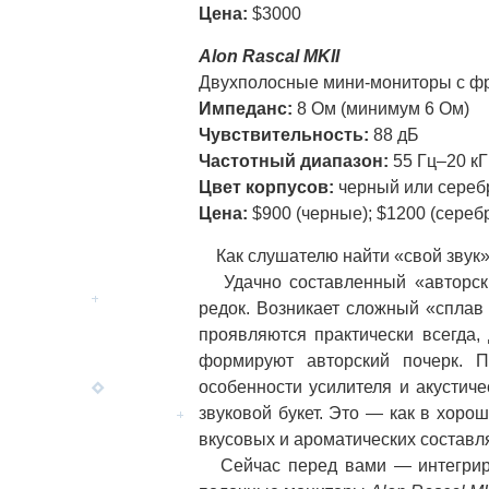
Цена:
$3000
Alon Rascal MKII
Двухполосные мини-мониторы с ф
Импеданс:
8 Ом (минимум 6 Ом)
Чувствительность:
88 дБ
Частотный диапазон:
55 Гц–20 кГ
Цвет корпусов:
черный или сереб
Цена:
$900 (черные); $1200 (сереб
Как слушателю найти «свой звук»
Удачно составленный «авторский
редок. Возникает сложный «сплав 
проявляются практически всегда,
формируют авторский почерк. П
особенности усилителя и акустиче
звуковой букет. Это — как в хор
вкусовых и ароматических состав
Сейчас перед вами — интегриро