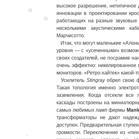
высокое разрешение, нетипичное 
инновации в проектировании кро
работающих на разные звуковые
несколькими акустическими ка
Марчисотто.
Итак, что могут маленькие «Алон
уровня — с «усеченными» возмож
своих создателей, не посрамив на
очень эффектно: никелированное 
мониторов. «Ретро-хайтек» какой-
Усилитель
Stingray
обрел свою фо
Такая топология именно электрот
заземления. Когда отсекли все 
каскады построены на миниатюрн
самых любимых ламп фирмы
Manl
трансформаторы не дают надежд
доступен. Предварительная ступень
громкости. Переключение из «пе