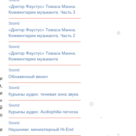
sound
«Доктор Фаустус» Томаса Манна.
Комментарии музыканта. Часть 3
sound
«Доктор Фаустус» Томаса Манна.
Комментарии музыканта. Часть 2
sound
«Доктор Фаустус» Томаса Манна.
Комментарии музыканта
sound
Обнаженный винил
и
,
sound
и
Курьезы аудио: теневая зона звука
»
sound
й
Курьезы аудио: Audiophilia nervosa
ю
sound
и
Наушники: миниатюрный Hi-End