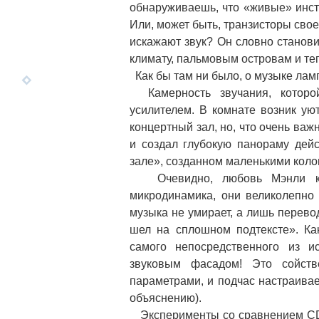
обнаруживаешь, что «живые» инстр
Или, может быть, транзисторы сво
искажают звук? Он словно станови
климату, пальмовым островам и те
Как бы там ни было, о музыке лам
Камерность звучания, которо
усилителем. В комнате возник у
концертный зал, но, что очень важ
и создал глубокую панораму дей
зале», созданном маленькими коло
Очевидно, любовь Мэнли к к
микродинамика, они великолепно 
музыка не умирает, а лишь перево
шел на сплошном подтексте». Ка
самого непосредственного из ис
звуковым фасадом! Это сойств
параметрами, и подчас настраивае
объяснению).
Эксперименты со сравнением CD-