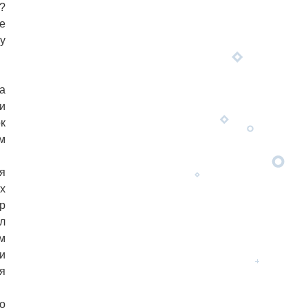
?
е
у
а
и
к
м
я
х
р
л
м
и
я
о