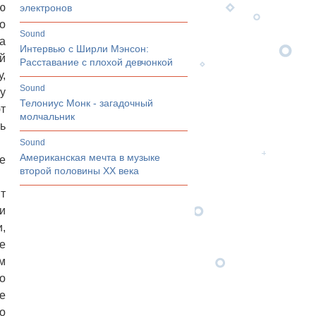
ю
электронов
о
sound
а
Интервью с Ширли Мэнсон:
й
Расставание с плохой девчонкой
у,
sound
у
Телониус Монк - загадочный
т
молчальник
ь
sound
Американская мечта в музыке
е
второй половины ХХ века
т
и
,
е
м
о
е
о