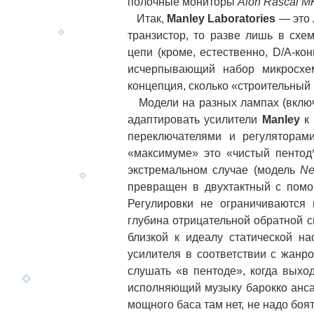
полочные мониторы
Alon Rascal MK
Итак,
Manley Laboratories
— это 
транзистор, то разве лишь в схе
цепи (кроме, естественно, D/A-к
исчерпывающий набор микросхе
концепция, сколько «строительный
Модели на разных лампах (включ
адаптировать усилители
Manley
к 
переключателями и регуляторам
«максимуме» это «чистый пентод*
экстремальном случае (модель
Ne
превращен в двухтактный с помо
Регулировки не ограничиваются
глубина отрицательной обратной с
близкой к идеалу статической н
усилителя в соответствии с жанр
слушать «в пентоде», когда выхо
исполняющий музыку барокко анса
мощного баса там нет, не надо боя