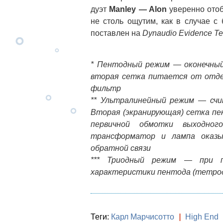
дуэт
Manley — Alon
уверенно отоб
не столь ощутим, как в случае 
поставлен на
Dynaudio Evidence Te
* Пентодный режим — оконечный
вторая сетка питается от отде
фильтр
** Ультралинейный режим — сч
Вторая (экранирующая) сетка пе
первичной обмотки выходног
трансформатор и лампа оказы
обратной связи
*** Триодный режим — при п
характеристики пентода (тетро
Теги:
Карл Марчисотто
|
High End