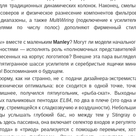
для традиционных динамических колонок. Наконец, смелы
ссоверов и физическое разнесение компонентов фильтров
 диапазоны, а также
MultiWiring
(подключение к усилител
белями по числу полос) дополняют фирменный стил
ы» вместе с маленьким
Manley
? Могут ли модели начальног
ностями — исполнять роль «полномочных представителей
несенных на корпус логотипов? Внешне эта пара выглядел
пятигранное шасси усилителя и серебристые ящички мини
то! Воспоминания о будущем.
рму, как ни странно, не с подачи дизайнера-экстремиста
ехнически оптимальна: все сходится в одной точке, точк
лишнее, получился пятиугольник, «рыба-скат». Выходны
ых пальчиковых пентодах
EL84
, по два в плече (это одна 
ey
, стремящейся к сладкозвучию и воздушности). Небольши
ы услышать глубокий бас, но между тем у Stingray о
 здесь пассивна, она включает селектор входов и регулято
нтода» в «триод» реализуется с помощью перемычек, хот