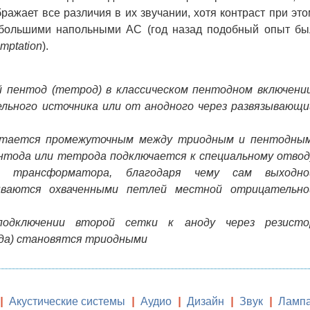
ражает все различия в их звучании, хотя контраст при это
с большими напольными АС (год назад подобный опыт бы
mptation
).
 пентод (тетрод) в классическом пентодном включении
льного источника или от анодного через развязывающи
итается промежуточным между триодным и пентодным
нтода или тетрода подключается к специальному отвод
о трансформатора, благодаря чему сам выходно
ваются охваченными петлей местной отрицательно
одключении второй сетки к аноду через резисто
да) становятся триодными
|
Акустические системы
|
Аудио
|
Дизайн
|
Звук
|
Ламп