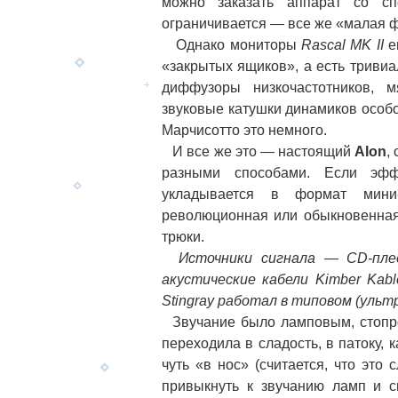
можно заказать аппарат со сп
ограничивается — все же «малая ф
Однако мониторы
Rascal MK II
е
«закрытых ящиков», а есть триви
диффузоры низкочастотников, 
звуковые катушки динамиков особо
Марчисотто это немного.
И все же это — настоящий
Alon
,
разными способами. Если эфф
укладывается в формат мини-
революционная или обыкновенная
трюки.
Источники сигнала — CD-плеер
акустические кабели Kimber Kab
Stingray работал в типовом (уль
Звучание было ламповым, стопро
переходила в сладость, в патоку, 
чуть «в нос» (считается, что это
привыкнуть к звучанию ламп и 