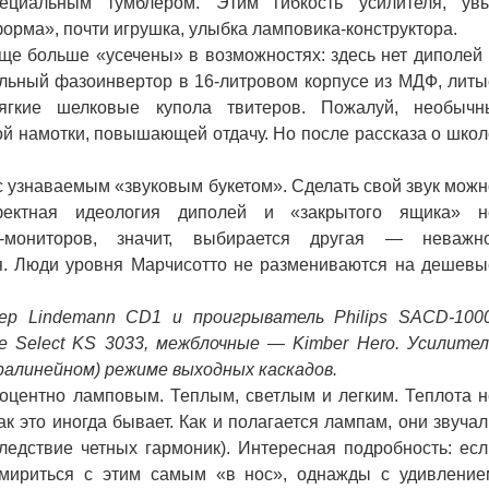
ециальным тумблером. Этим гибкость усилителя, увы
орма», почти игрушка, улыбка ламповика-конструктора.
ще больше «усечены» в возможностях: здесь нет диполей 
альный фазоинвертор в 16-литровом корпусе из МДФ, литы
мягкие шелковые купола твитеров. Пожалуй, необычн
й намотки, повышающей отдачу. Но после рассказа о школ
 с узнаваемым «звуковым букетом». Сделать свой звук можн
ектная идеология диполей и «закрытого ящика» н
мониторов, значит, выбирается другая — неважно
. Люди уровня Марчисотто не размениваются на дешевы
 Lindemann CD1 и проигрыватель Philips SACD-1000
le Select KS 3033, межблочные — Kimber Hero. Усилител
тралинейном) режиме выходных каскадов.
центно ламповым. Теплым, светлым и легким. Теплота н
как это иногда бывает. Как и полагается лампам, они звуча
 следствие четных гармоник). Интересная подробность: есл
смириться с этим самым «в нос», однажды с удивление