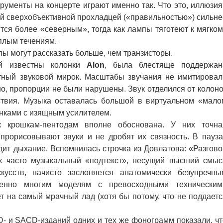
ументы на концерте играют именно так. Что это, иллюзия
ей сверхобъективной прохладцей («правильностью») сильне
тся более «северным», тогда как лампы тяготеют к мягком
плым течениям.
пы могут рассказать больше, чем транзисторы.
й известны колонки
Alon
, была блестяще поддержан
ютный звуковой мирок. Масштабы звучания не имитировал
но, пропорции не были нарушены. Звук отделился от колоно
ствия. Музыка оставалась большой в виртуальном «мало
нками с изящным усилителем.
рошкам-пентодам вполне обоснована. У них точна
прорисовывают звуки и не дробят их связность. В пауза
дит дыхание. Вспомнилась строчка из Довлатова: «Разгово
к часто музыкальный «подтекст», несущий высший смыс
кусств, начисто заслоняется анатомически безупречны
енно многим моделям с превосходными техническим
т на самый мрачный лад (хотя бы потому, что не поддаетс
 и SACD-изданий одних и тех же фонограмм показали, чт