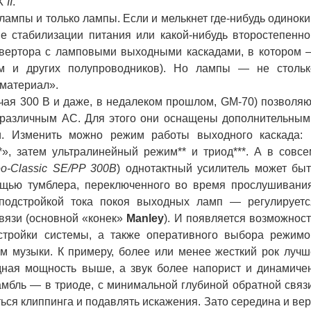
 II
.
лампы и только лампы. Если и мелькнет где-нибудь одиноки
ме стабилизации питания или какой-нибудь второстепенно
онвертора с ламповыми выходными каскадами, в котором 
м и других полупроводников). Но лампы — не стольк
 материал».
ая 300 B и даже, в недалеком прошлом, GM-70) позволяю
различным АС. Для этого они оснащены дополнительным
и. Изменить можно режим работы выходного каскада: 
», затем ультралинейный режим** и триод***. А в совсе
o-Classic SE/PP 300B
) однотактный усилитель может быт
щью тумблера, переключенного во время прослушивания
 подстройкой тока покоя выходных ламп — регулируетс
вязи (основной «конек»
Manley
). И появляется возможност
астройки системы, а также оперативного выбора режимо
ом музыки. К примеру, более или менее жесткий рок лучш
дная мощность выше, а звук более напорист и динамичен
мбль — в триоде, с минимальной глубиной обратной связи
ться клиппинга и подавлять искажения. Зато середина и ве