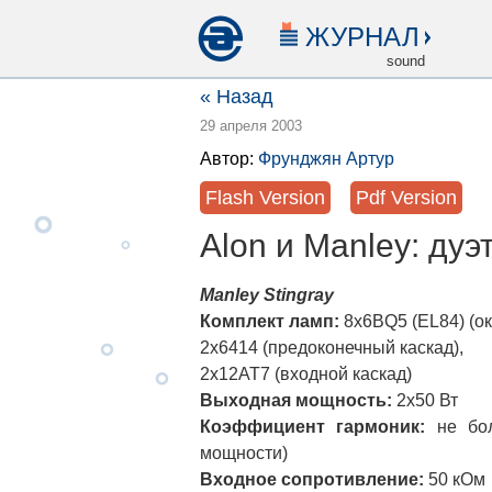
ЖУРНАЛ
sound
« Назад
29 апреля 2003
Автор:
Фрунджян Артур
Flash Version
Pdf Version
Alon и Manley: ду
Manley Stingray
Комплект ламп:
8х6BQ5 (EL84) (ок
2х6414 (предоконечный каскад),
2х12AT7 (входной каскад)
Выходная мощность:
2х50 Вт
Коэффициент гармоник:
не бол
мощности)
Входное сопротивление:
50 кОм