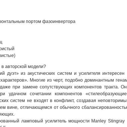
ронтальным портом фазоинвертора
ц
ристый
ристые)
 в авторской модели?
 дуэт» из акустических систем и усилителя интересен 
характеров». Многие из черт, подобно доминантным генам
 даже при замене сопутствующих компонентов тракта. Он
ри удачном сочетании компонентов «стилеобразующие
ских систем не входят в конфликт, создавая неповторимы
ошем вине, отличающемся от обычного сбалансированность
ляющих.
ванный ламповый усилитель мощности Manley Stingray 