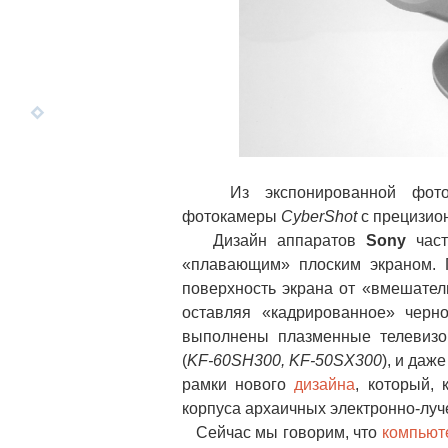
Из экспонированной фотоапп
фотокамеры
CyberShot
с прецизион
Дизайн аппаратов
Sony
час
«плавающим» плоским экраном. П
поверхность экрана от «вмешател
оставляя «кадрированное» черн
выполнены плазменные телевизо
(
KF-60SH300, KF-50SX300
), и даж
рамки нового
дизайна
, который, 
корпуса архаичных электронно-луч
Сейчас мы говорим, что
компьют