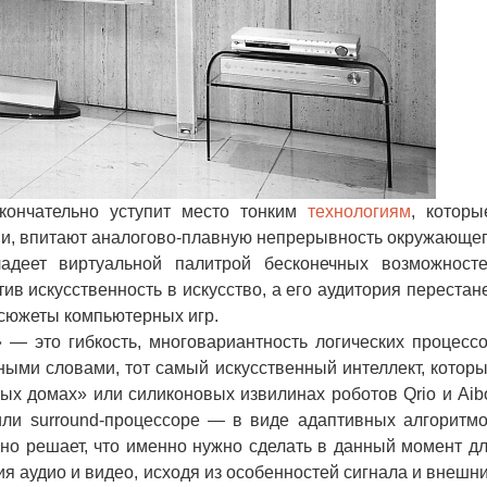
нчательно уступит место тонким
технологиям
, которы
ми, впитают аналогово-плавную непрерывность окружающе
ладеет виртуальной палитрой бесконечных возможност
в искусственность в искусство, а его аудитория перестан
 сюжеты компьютерных игр.
 это гибкость, многовариантность логических процесс
ными словами, тот самый искусственный интеллект, котор
ных домах» или силиконовых извилинах роботов Qrio и Aib
или surround-процессоре — в виде адаптивных алгоритм
вно решает, что именно нужно сделать в данный момент д
я аудио и видео, исходя из особенностей сигнала и внешн