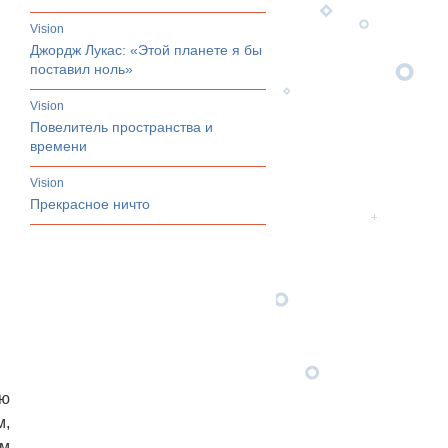
vision
Джордж Лукас: «Этой планете я бы
поставил ноль»
vision
Повелитель пространства и
времени
vision
Прекрасное ничто
ую
м,
ым