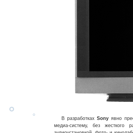
В разработках
Sony
явно прео
медиа-систему, без жесткого 
аудиоустановкой, фото- и кинола