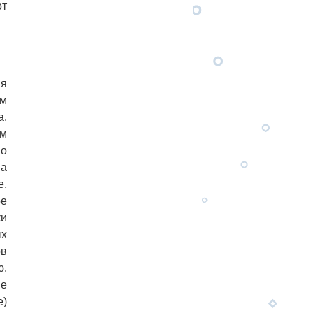
от
ия
ом
а.
им
но
иа
е,
ое
ки
ых
ов
ю.
не
е)