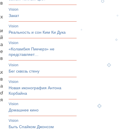
 в
vision
Закат
ых
vision
ки
Реальность и сон Ким Ки Дука
ой
vision
ма
«Коламбия Пикчерз» не
не
представляет…
 в
vision
Бег сквозь стену
ах
 в
vision
 а
Новая иконография Антона
nd
Корбайна
ия
vision
Домашнее кино
vision
Быть Спайком Джонсом