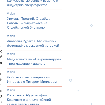
Как «Звездные войны» изменили
индустрию спецэффектов
vision
Химеры. Троцкий. Стамбул.
Работы Вильяр-Рохаса на
Стамбульской биеннале
vision
Анатолий Рудаков. Мюнхенский
е,
фотограф с московской историей
го
vision
ей
Медиаспектакль «Нейроинтегрум»
ет
- приглашение к диалогу
vision
ов
Любовь к трем измерениям.
ый
Интервью с Питером Миллером
o,
ов
vision
Интервью с Абделатифом
ля
Кешишем о фильме «Синий –
их
самый теплый цвет»