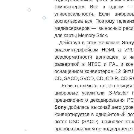
компьютером. Все в одном — 
универсальности. Если цифро
воспользоваться! Поэтому телев
медиасерверов — выносных ресив
для карты Memory Stick.
Действуя в этом же ключе,
Son
видеоинтерфейсом HDMI, а
VPL
всеформатности воплощен, в ч
разверткой в NTSC и PAL и кон
оснащенном конвертером 12 бит/1
CD, SACD, SVCD, CD, CD-R, CD-R
Если отвлечься от экспозиции
цифровые усилители
S-Master 
прецизионного декодирования PC
Sony
добилась высочайшего уров
конвертируется в однобитовый по
поток DSD (SACD), наиболее кач
преобразованиям не подвергается 