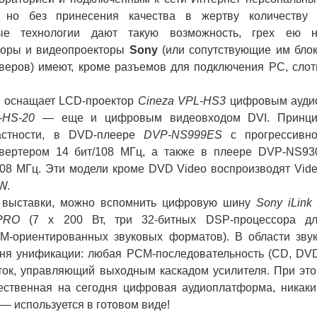
но без принесения качества в жертву количеству
вые технологии дают такую возможность, грех ею 
изоры и видеопроекторы
Sony
(или сопутствующие им бло
еров) имеют, кроме разъемов для подключения PC, сло
y
оснащает LCD-проектор
Cineza VPL-HS3
цифровым ауди
-HS-20
— еще и цифровым видеовходом DVI. Принц
астности, в DVD-плеере
DVP-NS999ES
с прогрессивн
вертером 14 бит/108 МГц, а также в плеере DVP-NS93
08 МГц. Эти модели кроме DVD Video воспроизводят Vid
W.
 выставки, можно вспомнить цифровую шину
Sony iLin
PRO
(7 x 200 Вт, три 32-битных DSP-процессора д
M-ориентированных звуковых форматов). В области зву
ня унификации: любая PCM-последовательность (CD, DV
ток, управляющий выходным каскадом усилителя. При эт
ественная на сегодня цифровая аудиоплатформа, никак
— используется в готовом виде!