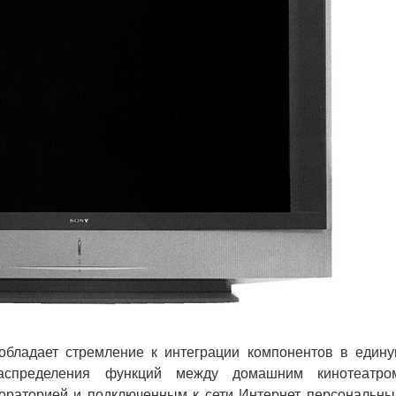
бладает стремление к интеграции компонентов в един
распределения функций между домашним кинотеатро
бораторией и подключенным к сети Интернет персональн