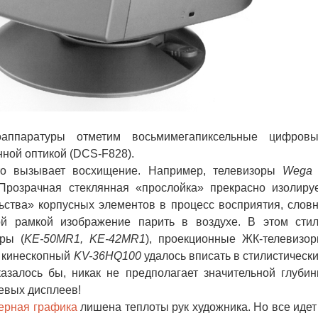
аратуры отметим восьмимегапиксельные цифровы
ной оптикой (DCS-F828).
то вызывает восхищение. Например, телевизоры
Wega
розрачная стеклянная «прослойка» прекрасно изолиру
ьства» корпусных элементов в процесс восприятия, слов
ой рамкой изображение парить в воздухе. В этом сти
ры (
KE-50MR1, KE-42MR1
), проекционные ЖК-телевизо
е кинескопный
KV-36HQ100
удалось вписать в стилистическ
казалось бы, никак не предполагает значительной глуби
евых дисплеев!
ерная графика
лишена теплоты рук художника. Но все идет