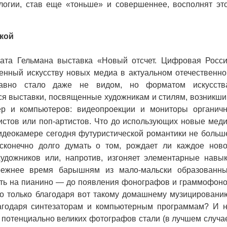
логии, став еще «тоньше» и совершеннее, восполнят эт
кой
а Гельмана выставка «Новый отсчет. Цифровая Росс
енный искусству новых медиа в актуальном отечественн
авно стало даже не видом, но форматом искусств
я выставки, посвященные художникам и стилям, возникш
ер и компьютеров: видеопроекции и мониторы органич
стов или поп-артистов. Что до использующих новые мед
видеокамере сегодня футуристической романтики не больш
сконечно долго думать о том, рождает ли каждое нов
художников или, напротив, изгоняет элементарные навы
режнее время барышням из мало-мальски образованн
ать на пианино — до появления фонографов и граммофон
о только благодаря вот такому домашнему музицировани
агодаря синтезаторам и компьютерным программам? И 
о потенциально великих фотографов стали (в лучшем случа