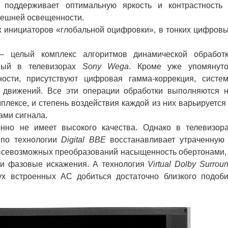
 поддерживает оптимальную яркость и контрастность
нешней освещенности.
ых инициаторов «глобальной оцифровки», в тонких цифров
— целый комплекс алгоритмов динамической обработ
нный в телевизорах
Sony Wega
. Кроме уже упомянут
ости, присутствуют цифровая гамма-коррекция, систе
 движений. Все эти операции обработки выполняются 
плексе, и степень воздействия каждой из них варьируется
ами сигнала.
о не имеет высокого качества. Однако в телевизор
 по технологии
Digital BBE
восстанавливает утраченную
всевозможных преобразований насыщенность обертонами,
 и фазовые искажения. А технология
Virtual Dolby Surrou
ух встроенных АС добиться достаточно близкого подоб