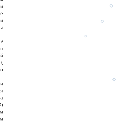
 и
не
ки
ты
о/
ип
ой
0,
eo
k
и
ля
ка
D)
ом
им