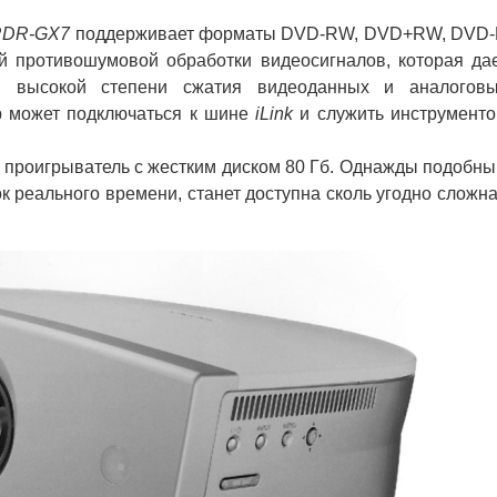
RDR-GX7
поддерживает форматы DVD-RW, DVD+RW, DVD
й противошумовой обработки видеосигналов, которая да
и высокой степени сжатия видеоданных и аналогов
р может подключаться к шине
iLink
и служить инструмент
проигрыватель с жестким диском 80 Гб. Однажды подобн
 реального времени, станет доступна сколь угодно сложн