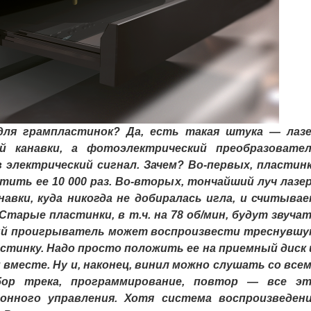
я грампластинок? Да, есть такая штука — лаз
 канавки, а фотоэлектрический преобразовате
электрический сигнал. Зачем? Во-первых, пластин
тить ее 10 000 раз. Во-вторых, тончайший луч лазе
навки, куда никогда не добиралась игла, и считыва
тарые пластинки, в т.ч. на 78 об/мин, будут звуча
рный проигрыватель может воспроизвести треснувш
ластинку. Надо просто положить ее на приемный диск 
 вместе. Ну и, наконец, винил можно слушать со все
ор трека, программирование, повтор — все э
онного управления. Хотя система воспроизведен