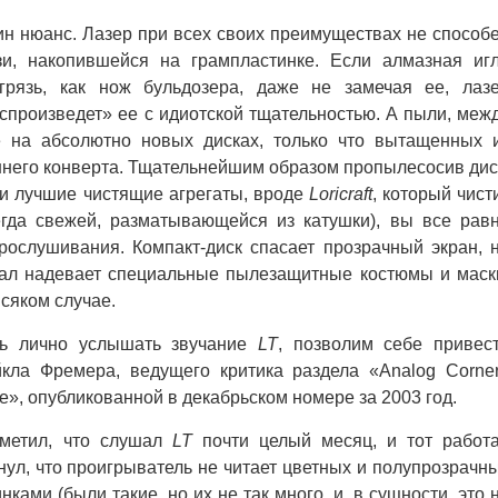
ин нюанс. Лазер при всех своих преимуществах не способ
зи, накопившейся на грампластинке. Если алмазная иг
грязь, как нож бульдозера, даже не замечая ее, лаз
спроизведет» ее с идиотской тщательностью. А пыли, меж
е на абсолютно новых дисках, только что вытащенных 
ннего конверта. Тщательнейшим образом пропылесосив дис
и лучшие чистящие агрегаты, вроде
Loricraft
, который чист
егда свежей, разматывающейся из катушки), вы все рав
рослушивания. Компакт-диск спасает прозрачный экран, 
нал надевает специальные пылезащитные костюмы и маск
сяком случае.
ь лично услышать звучание
LT
, позволим себе привес
йкла Фремера, ведущего критика раздела «Analog Corne
e», опубликованной в декабрьском номере за 2003 год.
етил, что слушал
LT
почти целый месяц, и тот работ
ул, что проигрыватель не читает цветных и полупрозрачн
ками (были такие, но их не так много, и, в сущности, это 