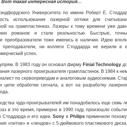
. Вот такая интересная история…
дфордского Университета по имени Роберт Е. Стодда
ность использования лазерной оптики для считыван
ной на грампластинках. Лазеры к тому времени уже дав
ских романов и стали реальностью. Быстрые, точн
ие преобразователи тоже имелись в наличии. Идею впол
 преподаватели, ни коллеги Стоддарда не верили в 
ммерческий успех.
прям. В 1983 году он основал фирму
Finial Technology
д
ания лазерного проигрывателя грампластинок. В 1984 к не
циалист по сервоприводам и аналоговым аудиосхемам. Ста
 цепи обработки сигнала, а вот на разработку лазерно
ода.
дства чудо-проигрывателей им понадобилось еще семь л
раз в это время, примерно в 1990 году, произошло событи
я Стоддарда и его идеи.
Sony
и
Philips
применили похож
ия «питов» и «лендов» с 5-дюймового пластикового диска