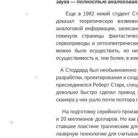
звука — полностью аналоговая
Еще в 1982 некий студент Стэн
доказал теоретическую возмож
аналоговой информации, записан
покинули страницы фантастиче
сервоприводы и оптоэлектрическ
можно было осуществить, но ни
осуществимость и, тем более, в ко
А Стоддард был необыкновенно у
разработки, проектирования и созд
присоединился Роберт Старк, спе
довольно быстро сделал привод и
сканера у них ушло почти полтора г
На подготовку серийного произво
и 20 миллионов долларов. Но как 
ставшее поистине трагическим дл
лазерную технологию для считыван