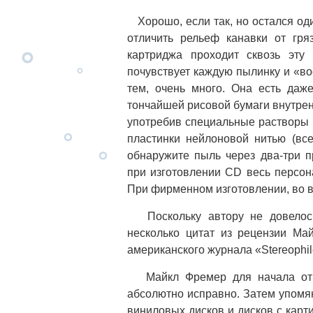
Хорошо, если так, но остался од
отличить рельеф канавки от гря
картриджа проходит сквозь эту 
почувствует каждую пылинку и «во
тем, очень много. Она есть даж
тончайшей рисовой бумаги внутре
употребив специальные растворы 
пластинки нейлоновой нитью (вс
обнаружите пыль через два-три п
при изготовлении CD весь персо
При фирменном изготовлении, во в
Поскольку автору не довелос
несколько цитат из рецензии Ма
американского журнала «Stereophil
Майкл Фремер для начала отм
абсолютно исправно. Затем упомян
виниловых дисков и дисков с картин