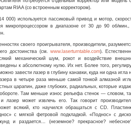
силителя потребуется отдельный корректор или модель 
артам RIAA (со встроенным корректором).
14 000) используется пассиковый привод и мотор, скорос
ся микропроцессором в диапазоне от 30 до 90 об/мин.,
н.
нностях своего проигрывателя, производители, разумеетс
 его достоинства (cм.
www.laserturntable.com
). Естественн
всякий механический шум, рокот и воздействие внешн
сведены к абсолютному нулю. Их нет. Более того, регулир
жно завести лазер в глубину канавки, куда ни одна игла 
лазера в четыре раза меньше самой тонкой алмазной игл
остных царапин, даже глубоких, радиальных, которые изда
м обороте. Там меньше износ рельефа стенок — словом, т
 и лазер может извлечь его. Так говорит производител
ожет всякий, кто научился обращаться с CD. Пластин
нос» с мягкой фетровой подкладкой. «Поднос» с диск
екунд и раздается… (неземное? прекрасное? небесное