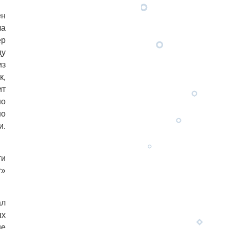
ен
ла
ер
ду
из
к,
ит
но
но
и.
ти
r»
ал
ых
не