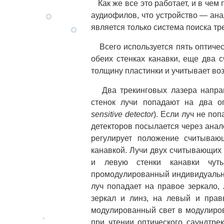
Как же все это работает, и в чем
аудиофилов, что устройство — ана
является только система поиска тр
Всего используется пять оптичес
обеих стенках канавки, еще два 
толщину пластинки и учитывает в
Два трекинговых лазера направ
стенок лучи попадают на два о
sensitive detector
). Если луч не поп
детекторов посылается через ана
регулирует положение считываю
канавкой. Лучи двух считывающих
и левую стенки канавки чуть
промодулированный индивидуальны
луч попадает на правое зеркало,
зеркал и линз, на левый и прав
модулированный свет в модулиров
при чтении оптического саундтре