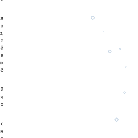
ся
 в
р,
ае
ой
ые
ок
об
ий
ся
но
 с
ля