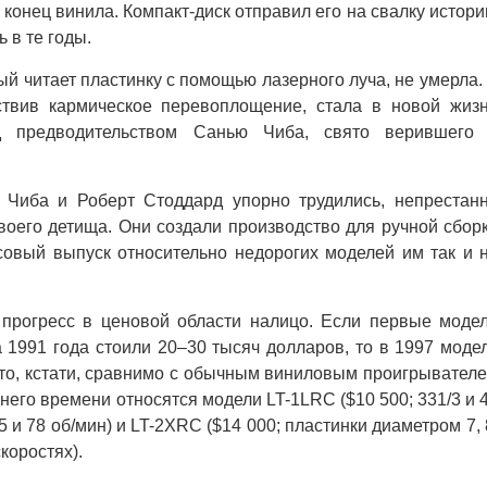
онец винила. Компакт-диск отправил его на свалку истори
ь в те годы.
й читает пластинку с помощью лазерного луча, не умерла.
ствив кармическое перевоплощение, стала в новой жиз
предводительством Санью Чиба, свято верившего
иба и Роберт Стоддард упорно трудились, непрестан
воего детища. Они создали производство для ручной сбор
совый выпуск относительно недорогих моделей им так и 
огресс в ценовой области налицо. Если первые моде
 1991 года стоили 20–30 тысяч долларов, то в 1997 моде
 что, кстати, сравнимо с обычным виниловым проигрывател
днего времени относятся модели LT-1LRC ($10 500; 331/3 и 
45 и 78 об/мин) и LT-2XRC ($14 000; пластинки диаметром 7, 
скоростях).