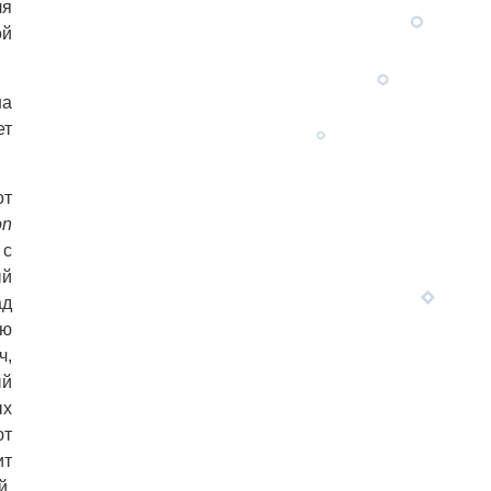
ля
ой
на
ет
от
on
 с
ый
ад
ую
ч,
ый
ых
ют
ит
й.