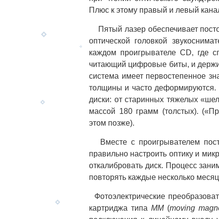
Плюс к этому правый и левый кана
Пятый лазер обеспечивает посто
оптической головкой звукоснимат
каждом проигрывателе CD, где с
читающий цифровые биты, и держи
система имеет первостепенное зн
толщины и часто деформируются. 
диски: от старинных тяжелых «ше
массой 180 грамм (толстых). («П
этом позже).
Вместе с проигрывателем поста
правильно настроить оптику и ми
откалибровать диск. Процесс зани
повторять каждые несколько месяц
Фотоэлектрические преобразовате
картриджа типа
MM
(
moving magn