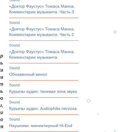
sound
«Доктор Фаустус» Томаса Манна.
Комментарии музыканта. Часть 3
sound
«Доктор Фаустус» Томаса Манна.
Комментарии музыканта. Часть 2
sound
«Доктор Фаустус» Томаса Манна.
ер
Комментарии музыканта
ль
sound
ка
Обнаженный винил
ра
ет
sound
ть
Курьезы аудио: теневая зона звука
ую
sound
и,
Курьезы аудио: Audiophilia nervosa
ми
то
sound
Наушники: миниатюрный Hi-End
ия