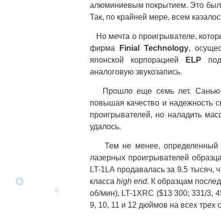
алюминиевым покрытием. Это был к
Так, по крайней мере, всем казалос
Но мечта о проигрывателе, которы
фирма
Finial Technology
, осуще
японской корпорацией
ELP
под 
аналоговую звукозапись.
Прошло еще семь лет. Санью Ч
повышая качество и надежность с
проигрывателей, но наладить мас
удалось.
Тем не менее, определенный пр
лазерных проигрывателей образца
LT-1LA продавалась за 9.5 тысяч,
класса
high end
. К образцам после
об/мин), LT-1XRC ($13 300; 331/3, 
9, 10, 11 и 12 дюймов на всех трех 