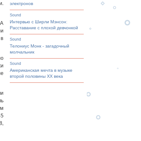
и.
электронов
sound
Интервью с Ширли Мэнсон:
 А
Расставание с плохой девчонкой
ни
 в
sound
Телониус Монк - загадочный
молчальник
но
sound
ки
Американская мечта в музыке
не
второй половины ХХ века
ли
ль
ем
45
8,