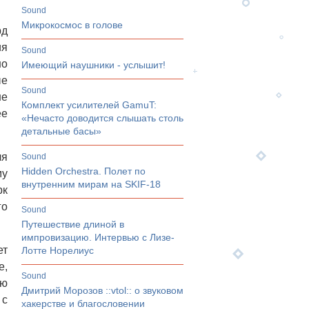
sound
Микрокосмос в голове
рд
ия
sound
но
Имеющий наушники - услышит!
ые
sound
не
Комплект усилителей GamuT:
ее
«Нечасто доводится слышать столь
детальные басы»
ля
sound
Hidden Orchestra. Полет по
му
внутренним мирам на SKIF-18
рк
го
sound
Путешествие длиной в
импровизацию. Интервью с Лизе-
ет
Лотте Норелиус
е,
sound
ую
Дмитрий Морозов ::vtol:: о звуковом
 с
хакерстве и благословении