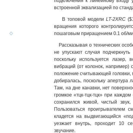
подключения к линейному входу у
встроенной эквализацией по станд
В топовой модели
LT-2XRC
($
вращения которого контролирует
пошаговым приращением 0.1 об/ми
Рассказывая о технических особе
не упускают случая подчеркнуть
поскольку используется лазер, 
вибраций (от колонок, например) 
положение считывающей головки, мо
добиралась, поскольку апертура 
Там, на дне канавки, нет поверхн
громкое «тцк-тцк-тцк» при каждо
сохранился живой, чистый звук,
Пользоваться проигрывателем см
кладется на выдвигающийся «под
уезжает внутрь, проходит 10 с
звучание.