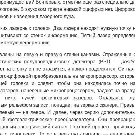
 преимущества? Во-первых, отметим еще раз специально д
логовое. В звуковом тракте никакой «цифры» нет. Цифров
еков и наведения лазерного луча.
ких лазерных головок. Два лазера находят нужную точку 
считывают со стенок информацию. Пятый лазер определя
озможную деформацию.
лены на левую и правую стенки канавки. Отраженные 
птических полупроводниковых детектора (PSD —
positi
ал на стенку, он не отразится, и поиск продолжится. Сигнал
лого-цифровой преобразователь на микропроцессор, котор
щей головки и следит, чтобы она находилась точно н
 лазеров, нацеленные микропроцессором, падают на прав
 ниже лучей трекинговых лазеров. Отражаясь, лу
м рельефом записи, попадает на зеркало сканера. Прав
 левый — на левое. И далее, через серию дополнительн
ый фотоэлектрические преобразователи. Они превраща
анный электрический сигнал. Похожий процесс происход
ка с кинопленки. То есть весь путь сигнала — аналоговы