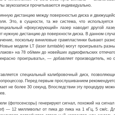
лы звукозаписи прочитываются индивидуально.
янную дистанцию между поверхностью диска и движущей
еля. Это, в сущности, та же система, что используется
пециальный «фокусирующий» лазер наводит другой лазе
т нужную дистанцию до поверхности диска. В данном случ
ачение, поскольку виниловые грампластинки бывают разн
Новые модели LT (
laser turntable
) могут проигрывать разн
ллаков» на 78 об/мин до новейших аудиофильских отпечат
рекрасно проигрывать», — добавляет производитель, но 
вляется специальный калибровочный диск, позволяющ
кропроцессор. Перед первым прослушиванием рекомендует
мает не более 30 секунд. Впоследствии эту процедуру мож
ев.
ли (фотосенсоры) генерируют сигнал, похожий на сигнал
et
) — 12 милливольт от пика до пика на 1 кГц, 5 см/с. Д