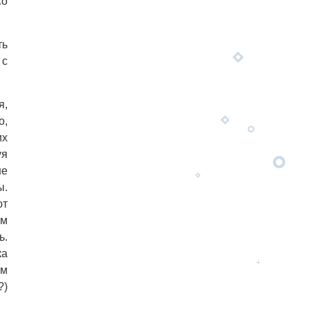
со
ть
 с
я,
о,
их
уя
не
ы.
ют
ам
ь.
ка
ом
?)